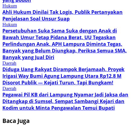
Hukum
Ahli Hukum Dinilai Tak Logis, Publik Pertanyakan
Penjelasan Soal Unsur Suap
Hukum
Persetubuhan Suka Sama Suka dengan Anak di
Bawah Umur Tetap Pidana Berat, UU Tegaskan
Perlindungan Anak, APH Lampura Diminta Tegas,
Banyak yang Belum Diungkap, Periksa Semua SMA,
Banyak yang Jual Diri
Daerah
Diduga Uang Rakyat Dirampok Berjamaah, Proyek
Irigasi Way Bumi Agung Lampung Utara Rp12,8 M
Disorot Publik — Kejati Turun, Tapi Bungkam!
Daerah
Pegawai Pil KB dari Lampung Nyamar Jadi Jaksa dan
Ditangkap di Sumsel, Sempat Sambangi Kejari dan
Kodim untuk Minta Pengawalan Temui Bupati
Baca Juga