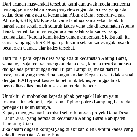
Dari ucapan masyarakat tersebut, kami dari awak media mencerna
tentang permasalahan kasus penyelewengan dana desa yang ada
setiap desa yang ada di kecamatan Abung Barat, sepertinya pak
Ahmadi,S.STP,,M.IP, selaku camat diduga sama sekali tidak di
hargai sama sekali oleh seluruh kades yang ada di kecamatan Abung
Barat, pernah kami terdengar ucapan salah satu kades, yang
mengatakan “karena kami kades yang memberikan SK Bupati, itu
camat yang ngasih SK Bupati jadi kami selaku kades ngak bisa di
pecat oleh Camat, ujar kades tersebut.
Dari itu la para kepala desa yang ada di kecamatan Abung Barat,
semaunya saja menyelewengkan dana desa, karena mereka merasa
diduga ada perlindungan dari Bupati Lampura, maka dari itu
masyarakat yang menerima bangunan dari Kepala desa, tidak sesuai
dengan RAB spesifikasi serta petunjuk teknis, sehingga tidak
berkualitas alias mudah rusak dan mudah hancur.
Untuk itu di mohonkan kepada pihak penegak Hukum yaitu
irbansus, inspektorat, kejaksaan, Tipikor polres Lampung Utara dan
penegak Hukum lainnya.
Supaya mengevaluasi kembali seluruh proyek proyek Dana Desa
Tahun 2023 yang berada di kecamatan Abung Barat Kabupaten
Lampung Utara.
Jika dalam dugaan korupsi yang dilakukan oleh Oknum kades yang
ada di kecamatan Abung Barat.