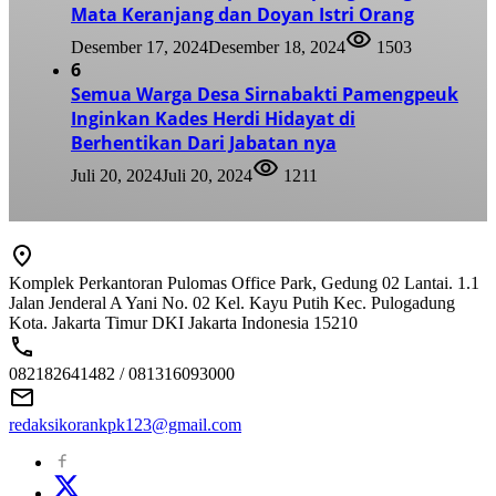
Mata Keranjang dan Doyan Istri Orang
Desember 17, 2024
Desember 18, 2024
1503
6
Semua Warga Desa Sirnabakti Pamengpeuk
Inginkan Kades Herdi Hidayat di
Berhentikan Dari Jabatan nya
Juli 20, 2024
Juli 20, 2024
1211
Komplek Perkantoran Pulomas Office Park, Gedung 02 Lantai. 1.1
Jalan Jenderal A Yani No. 02 Kel. Kayu Putih Kec. Pulogadung
Kota. Jakarta Timur DKI Jakarta Indonesia 15210
082182641482 / 081316093000
redaksikorankpk123@gmail.com