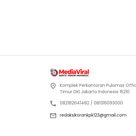
Komplek Perkantoran Pulomas Office 
Timur DKI Jakarta Indonesia 15210
082182641482 / 081316093000
redaksikorankpk123@gmail.com