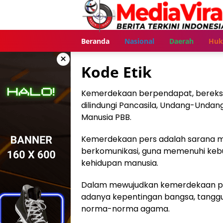
Langsung
ke
konten
Beranda
Nasional
Daerah
Hu
×
Kode Etik
Kemerdekaan berpendapat, berekspr
dilindungi Pancasila, Undang-Undang
Manusia PBB.
Kemerdekaan pers adalah sarana m
berkomunikasi, guna memenuhi kebu
kehidupan manusia.
Dalam mewujudkan kemerdekaan per
adanya kepentingan bangsa, tanggu
norma-norma agama.