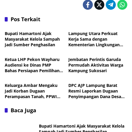
Pos Terkait
Daerah
Daerah
Bupati Hamartoni Ajak
Lampung Utara Perkuat
Masyarakat Kelola Sampah
Kerja Sama dengan
Jadi Sumber Penghasilan
Kementerian Lingkungan
Daerah
Daerah
Hidup untuk Tingkatkan
Pengelolaan Sampah
Ketua LHP Pekon Wayharu
Jembatan Perintis Garuda
Audiensi ke Dinas PMP
Permudah Aktivitas Warga
Bahas Persiapan Pemilihan
Kampung Sukosari
Daerah
Daerah
PAW
Keluarga Ambar Mengaku
DPC AJP Lampung Barat
Jadi Korban Dugaan
Resmi Laporkan Dugaan
Perampasan Tanah, PPWI
Penyimpangan Dana Desa
Minta Kasus Diusut Tuntas
Pekon Trimulyo ke
Inspektorat
Baca Juga
Bupati Hamartoni Ajak Masyarakat Kelola
Sampah Jadi Sumber Penghasilan