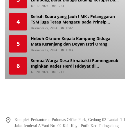
Makan Anak Istri
Juli 17, 2024
1724
Selisih Suara yang Jauh ! MK : Pelanggaran
4
TSM juga Tetap Mengacu pada Prinsip
Keadilan Pemilu
Desember 27, 2024
1682
Heboh Oknum Kepala Kampung Diduga
5
Mata Keranjang dan Doyan Istri Orang
Desember 17, 2024
1503
Semua Warga Desa Sirnabakti Pamengpeuk
6
Inginkan Kades Herdi Hidayat di
Berhentikan Dari Jabatan nya
Juli 20, 2024
1211
Komplek Perkantoran Pulomas Office Park, Gedung 02 Lantai. 1.1
Jalan Jenderal A Yani No. 02 Kel. Kayu Putih Kec. Pulogadung