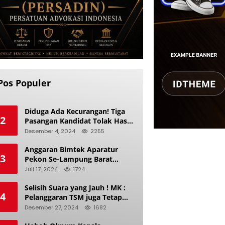
Pos Populer
Diduga Ada Kecurangan! Tiga
2
Pasangan Kandidat Tolak Hasil
Pilkada Kerinci 2024
Desember 4, 2024
2255
Anggaran Bimtek Aparatur
3
Pekon Se-Lampung Barat
Diduga Ladang Korupsi Buat
Juli 17, 2024
1724
Makan Anak Istri
Selisih Suara yang Jauh ! MK :
4
Pelanggaran TSM juga Tetap
Mengacu pada Prinsip Keadilan
Desember 27, 2024
1682
Pemilu