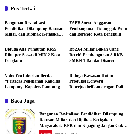
Pos Terkait
Daerah
Daerah
Bangunan Revitalisasi
FABB Soroti Anggaran
Pendidikan Dilampung Ratusan
Pembangunan Belungguk Point
Miliar, dan Dipihak Ketigakan,
dan Berendo Kota Bengkulu
Daerah
Daerah
Masyarakat: KPK dan
Kejagung Jangan Cukup
Diduga Ada Pungutan Rp55
Rp2,64 Miliar Bukan Uang
Pembinaan, Uang Rakyat
Ribu per Siswa di MIN 2 Kota
Receh! Pembangunan 8 RKB
Bukan Warisan Nenek Moyang
Bengkulu
SMKN 1 Bandar Disorot
Daerah
Daerah
Vidio YouTube dan Berita,
Diduga Kawasan Hutan
“Pertegas Penekanan Kapolda
Produksi Konversi
Lampung, Kapolres Lampung
Diperjualbelikan dengan Dalih
Utara Larang Anggota Terlibat
Tanah Ulayat Adat
Narkoba, Judol, KDRT dan
Baca Juga
Perselingkuhan”
Bangunan Revitalisasi Pendidikan Dilampung
Ratusan Miliar, dan Dipihak Ketigakan,
Masyarakat: KPK dan Kejagung Jangan Cukup
Pembinaan, Uang Rakyat Bukan Warisan Nenek
Daerah
Agustus 9, 2026