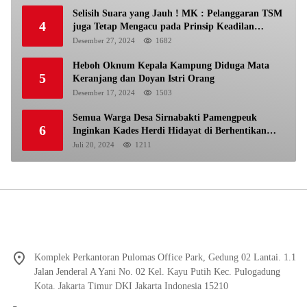
Selisih Suara yang Jauh ! MK : Pelanggaran TSM
4
juga Tetap Mengacu pada Prinsip Keadilan
Pemilu
Desember 27, 2024
1682
Heboh Oknum Kepala Kampung Diduga Mata
5
Keranjang dan Doyan Istri Orang
Desember 17, 2024
1503
Semua Warga Desa Sirnabakti Pamengpeuk
6
Inginkan Kades Herdi Hidayat di Berhentikan
Dari Jabatan nya
Juli 20, 2024
1211
Komplek Perkantoran Pulomas Office Park, Gedung 02 Lantai. 1.1
Jalan Jenderal A Yani No. 02 Kel. Kayu Putih Kec. Pulogadung
Kota. Jakarta Timur DKI Jakarta Indonesia 15210