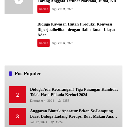
Larang Anggota Terlibat Narkoba, Judol, KDRT
dan Perselingkuhan”
Daerah
Agustus 9, 2026
Diduga Kawasan Hutan Produksi Konversi
Diperjualbelikan dengan Dalih Tanah Ulayat
Adat
Daerah
Agustus 8, 2026
Pos Populer
Diduga Ada Kecurangan! Tiga Pasangan Kandidat
2
Tolak Hasil Pilkada Kerinci 2024
Desember 4, 2024
2255
Anggaran Bimtek Aparatur Pekon Se-Lampung
3
Barat Diduga Ladang Korupsi Buat Makan Anak
Istri
Juli 17, 2024
1724