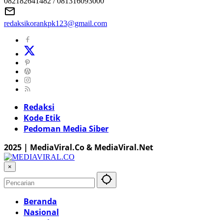
082182641482 / 081316093000
redaksikorankpk123@gmail.com
Redaksi
Kode Etik
Pedoman Media Siber
2025 | MediaViral.Co & MediaViral.Net
×
Beranda
Nasional