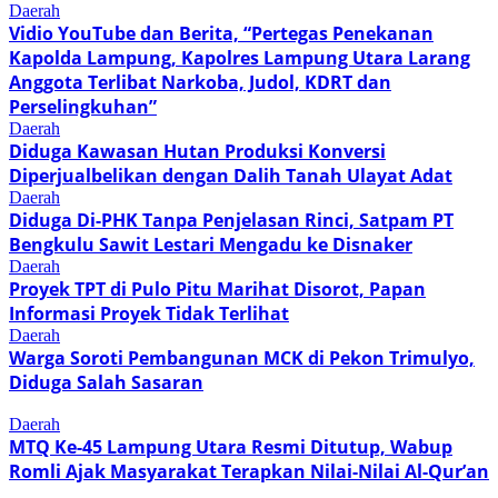
Daerah
Vidio YouTube dan Berita, “Pertegas Penekanan
Kapolda Lampung, Kapolres Lampung Utara Larang
Anggota Terlibat Narkoba, Judol, KDRT dan
Perselingkuhan”
Daerah
Diduga Kawasan Hutan Produksi Konversi
Diperjualbelikan dengan Dalih Tanah Ulayat Adat
Daerah
Diduga Di-PHK Tanpa Penjelasan Rinci, Satpam PT
Bengkulu Sawit Lestari Mengadu ke Disnaker
Daerah
Proyek TPT di Pulo Pitu Marihat Disorot, Papan
Informasi Proyek Tidak Terlihat
Daerah
Warga Soroti Pembangunan MCK di Pekon Trimulyo,
Diduga Salah Sasaran
Daerah
MTQ Ke-45 Lampung Utara Resmi Ditutup, Wabup
Romli Ajak Masyarakat Terapkan Nilai-Nilai Al-Qur’an