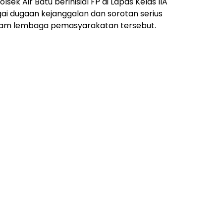
ek Air Batu berinisial FP di Lapas Kelas IIA
 dugaan kejanggalan dan sorotan serius
lam lembaga pemasyarakatan tersebut.