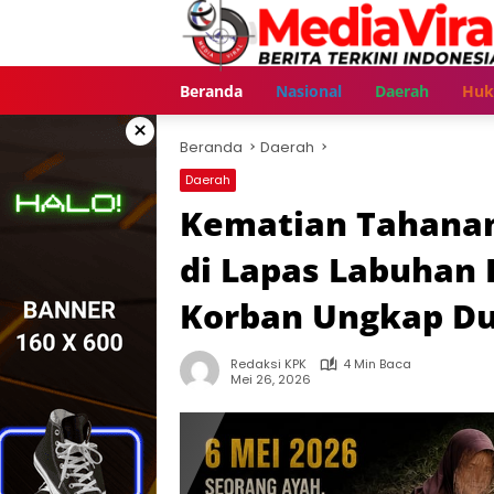
Langsung
ke
konten
Beranda
Nasional
Daerah
Hu
×
Beranda
Daerah
Daerah
Kematian Tahanan 
di Lapas Labuhan R
Korban Ungkap Du
Redaksi KPK
4 Min Baca
Mei 26, 2026