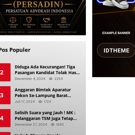
Pos Populer
Diduga Ada Kecurangan! Tiga
2
Pasangan Kandidat Tolak Hasil
Pilkada Kerinci 2024
Desember 4, 2024
2254
Anggaran Bimtek Aparatur
3
Pekon Se-Lampung Barat
Diduga Ladang Korupsi Buat
Juli 17, 2024
1724
Makan Anak Istri
Selisih Suara yang Jauh ! MK :
4
Pelanggaran TSM juga Tetap
Mengacu pada Prinsip Keadilan
Desember 27, 2024
1682
Pemilu