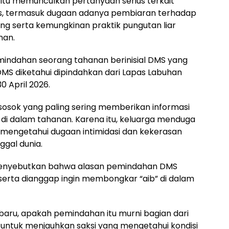
itu memunculkan pertanyaan serius terkait
s, termasuk dugaan adanya pembiaran terhadap
ng serta kemungkinan praktik pungutan liar
nan.
mindahan seorang tahanan berinisial DMS yang
S diketahui dipindahkan dari Lapas Labuhan
30 April 2026.
osok yang paling sering memberikan informasi
di dalam tahanan. Karena itu, keluarga menduga
mengetahui dugaan intimidasi dan kekerasan
gal dunia.
 menyebutkan bahwa alasan pemindahan DMS
serta dianggap ingin membongkar “aib” di dalam
aru, apakah pemindahan itu murni bagian dari
u untuk menjauhkan saksi yang mengetahui kondisi