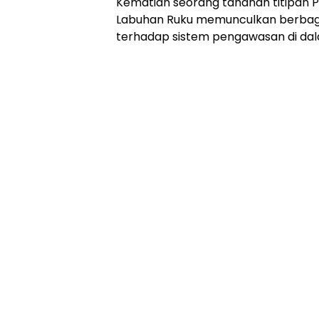
Kematian seorang tahanan titipan Pols
Labuhan Ruku memunculkan berbagai
terhadap sistem pengawasan di da