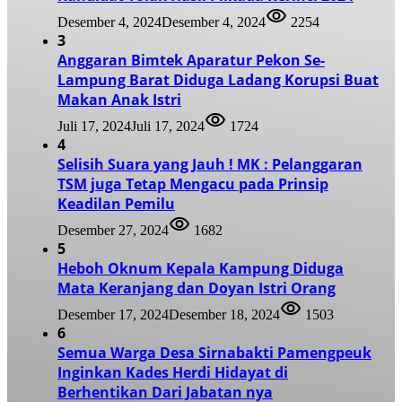
Desember 4, 2024
Desember 4, 2024
2254
3
Anggaran Bimtek Aparatur Pekon Se-
Lampung Barat Diduga Ladang Korupsi Buat
Makan Anak Istri
Juli 17, 2024
Juli 17, 2024
1724
4
Selisih Suara yang Jauh ! MK : Pelanggaran
TSM juga Tetap Mengacu pada Prinsip
Keadilan Pemilu
Desember 27, 2024
1682
5
Heboh Oknum Kepala Kampung Diduga
Mata Keranjang dan Doyan Istri Orang
Desember 17, 2024
Desember 18, 2024
1503
6
Semua Warga Desa Sirnabakti Pamengpeuk
Inginkan Kades Herdi Hidayat di
Berhentikan Dari Jabatan nya