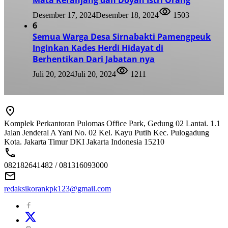
Mata Keranjang dan Doyan Istri Orang
Desember 17, 2024
Desember 18, 2024
1503
6
Semua Warga Desa Sirnabakti Pamengpeuk
Inginkan Kades Herdi Hidayat di
Berhentikan Dari Jabatan nya
Juli 20, 2024
Juli 20, 2024
1211
Komplek Perkantoran Pulomas Office Park, Gedung 02 Lantai. 1.1
Jalan Jenderal A Yani No. 02 Kel. Kayu Putih Kec. Pulogadung
Kota. Jakarta Timur DKI Jakarta Indonesia 15210
082182641482 / 081316093000
redaksikorankpk123@gmail.com