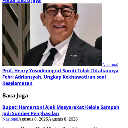
Polda Metro Jaya
Nasional
Prof. Henry Yosodiningrat Soroti Tidak Ditahannya
Febri Adriansyah, Ungkap Kekhawatiran soal
Keselamatan
Baca Juga
Bupati Hamartoni Ajak Masyarakat Kelola Sampah
Jadi Sumber Penghasilan
Nasional
Agustus 8, 2026
Agustus 8, 2026