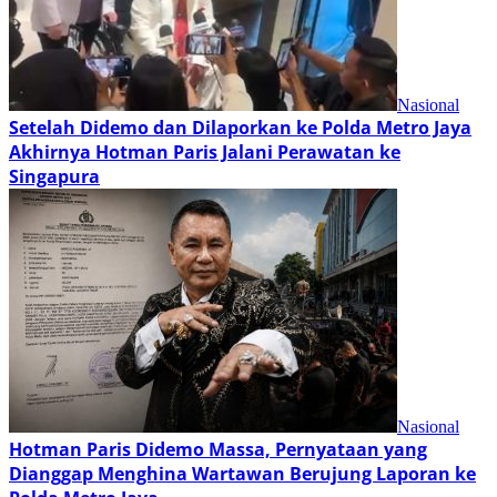
Nasional
Setelah Didemo dan Dilaporkan ke Polda Metro Jaya
Akhirnya Hotman Paris Jalani Perawatan ke
Singapura
Nasional
Hotman Paris Didemo Massa, Pernyataan yang
Dianggap Menghina Wartawan Berujung Laporan ke