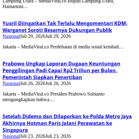
Lampung Utara – MediaViral.co Bupati Lampung Utara,
Hamartoni…
Yusril Diingatkan Tak Terlalu Mengomentari KDM,
Warganet Soroti Besarnya Dukungan Publik
Nasional
Juli 29, 2026
Juli 29, 2026
Jakarta – MediaViral.co Perdebatan di media sosial kembali…
Prabowo Ungkap Laporan Dugaan Keuntungan
Penggilingan Padi Capai Rp2 Triliun per Bulan,
Pemerintah Siapkan Penertiban
Nasional
Juli 26, 2026
Juli 26, 2026
Jakarta – MediaViral.co Presiden Prabowo Subianto
mengungkapkan bahwa…
Setelah Didemo dan Dilaporkan ke Polda Metro Jaya
Akhirnya Hotman Paris Jalani Perawatan ke
Singapura
Nasional
Juli 23, 2026
Juli 23, 2026