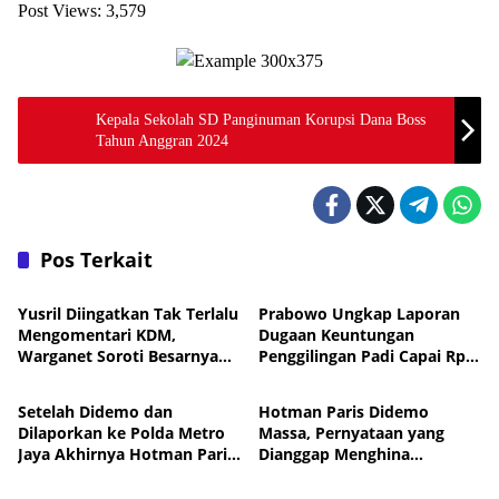
Post Views:
3,579
Kepala Sekolah SD Panginuman Korupsi Dana Boss
Tahun Anggran 2024
Pos Terkait
Nasional
Nasional
Yusril Diingatkan Tak Terlalu
Prabowo Ungkap Laporan
Mengomentari KDM,
Dugaan Keuntungan
Warganet Soroti Besarnya
Penggilingan Padi Capai Rp2
Nasional
Nasional
Dukungan Publik
Triliun per Bulan,
Pemerintah Siapkan
Setelah Didemo dan
Hotman Paris Didemo
Penertiban
Dilaporkan ke Polda Metro
Massa, Pernyataan yang
Jaya Akhirnya Hotman Paris
Dianggap Menghina
Nasional
Nasional
Jalani Perawatan ke
Wartawan Berujung Laporan
Singapura
ke Polda Metro Jaya