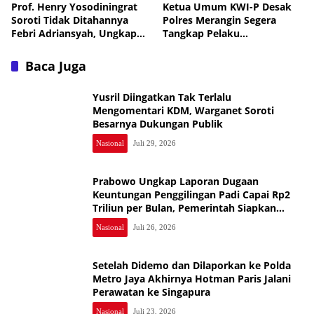
Prof. Henry Yosodiningrat
Ketua Umum KWI-P Desak
Soroti Tidak Ditahannya
Polres Merangin Segera
Febri Adriansyah, Ungkap
Tangkap Pelaku
Kekhawatiran soal
Pengeroyokan Ketua DPC
Keselamatan
KWI-P Merangin
Baca Juga
Yusril Diingatkan Tak Terlalu
Mengomentari KDM, Warganet Soroti
Besarnya Dukungan Publik
Nasional
Juli 29, 2026
Prabowo Ungkap Laporan Dugaan
Keuntungan Penggilingan Padi Capai Rp2
Triliun per Bulan, Pemerintah Siapkan
Penertiban
Nasional
Juli 26, 2026
Setelah Didemo dan Dilaporkan ke Polda
Metro Jaya Akhirnya Hotman Paris Jalani
Perawatan ke Singapura
Nasional
Juli 23, 2026