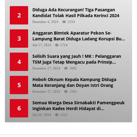
Diduga Ada Kecurangan! Tiga Pasangan
2
Kandidat Tolak Hasil Pilkada Kerinci 2024
Desember 4, 2024
2254
Anggaran Bimtek Aparatur Pekon Se-
3
Lampung Barat Diduga Ladang Korupsi Buat
Makan Anak Istri
Juli 17, 2024
1724
Selisih Suara yang Jauh ! MK : Pelanggaran
4
TSM juga Tetap Mengacu pada Prinsip
Keadilan Pemilu
Desember 27, 2024
1682
Heboh Oknum Kepala Kampung Diduga
5
Mata Keranjang dan Doyan Istri Orang
Desember 17, 2024
1503
Semua Warga Desa Sirnabakti Pamengpeuk
6
Inginkan Kades Herdi Hidayat di
Berhentikan Dari Jabatan nya
Juli 20, 2024
1211