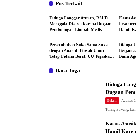
Pos Terkait
Hukum
Hukum
Diduga Langgar Aturan, RSUD
Kasus As
Menggala Disorot karena Dugaan
Pesantre
Pembuangan Limbah Medis
Hamil Ka
Hukum
Daerah
Cermin 
Persetubuhan Suka Sama Suka
Diduga 
dengan Anak di Bawah Umur
Berjamaa
Tetap Pidana Berat, UU Tegaskan
Bumi Ag
Perlindungan Anak, APH
Rp12,8 M
Lampura Diminta Tegas, Banyak
Turun, 
Baca Juga
yang Belum Diungkap, Periksa
Semua SMA, Banyak yang Jual
Diduga Lang
Diri
Dugaan Pem
Hukum
Agustus 6
Tulang Bawang, La
Kasus Asusil
Hamil Karen