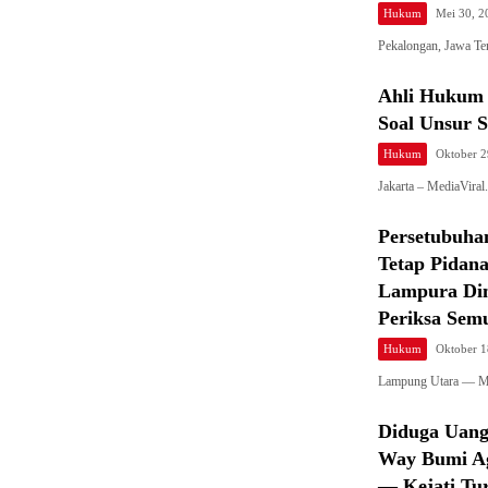
Hukum
Mei 30, 2
Pekalongan, Jawa Te
Ahli Hukum D
Soal Unsur 
Hukum
Oktober 2
Jakarta – MediaViral
Persetubuha
Tetap Pidan
Lampura Dim
Periksa Sem
Hukum
Oktober 1
Lampung Utara — Me
Diduga Uang
Way Bumi Ag
— Kejati Tu