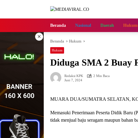
Langsung
ke
konten
Beranda
Nasional
Daerah
Hukum
×
Beranda
Hukum
Hukum
Diduga SMA 2 Buay P
Redaksi KPK
2 Min Baca
Juni 7, 2024
MUARA DUA/SUMATRA SELATAN, K
Memasuki Penerimaan Peserta Didik Baru (P
tidak menjual baju seragam maupun bahan b