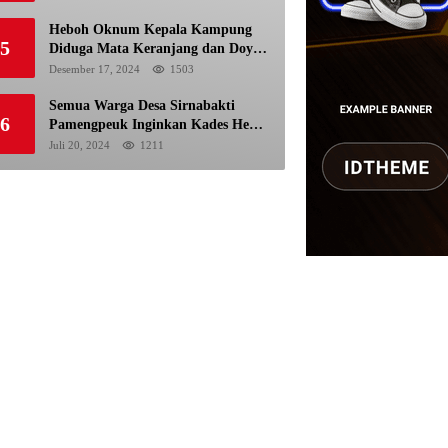
Pemilu
Heboh Oknum Kepala Kampung
5
Diduga Mata Keranjang dan Doyan
Istri Orang
Desember 17, 2024
1503
Semua Warga Desa Sirnabakti
6
Pamengpeuk Inginkan Kades Herdi
Hidayat di Berhentikan Dari
Juli 20, 2024
1211
Jabatan nya