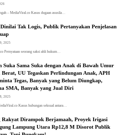
026
ngah – MediaViral.co Kasus dugaan asusila…
inilai Tak Logis, Publik Pertanyakan Penjelasan
Suap
9, 2025
.co Pernyataan seorang saksi ahli hukum…
n Suka Sama Suka dengan Anak di Bawah Umur
a Berat, UU Tegaskan Perlindungan Anak, APH
inta Tegas, Banyak yang Belum Diungkap,
ua SMA, Banyak yang Jual Diri
8, 2025
diaViral.co Kasus hubungan seksual antara…
 Rakyat Dirampok Berjamaah, Proyek Irigasi
ung Lampung Utara Rp12,8 M Disorot Publik
run, Tapi Bungkam!