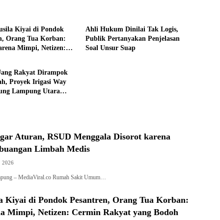
Hukum
usila Kiyai di Pondok
Ahli Hukum Dinilai Tak Logis,
n, Orang Tua Korban:
Publik Pertanyakan Penjelasan
rena Mimpi, Netizen:
Soal Unsur Suap
Rakyat yang Bodoh
Uang Rakyat Dirampok
h, Proyek Irigasi Way
ung Lampung Utara
 Disorot Publik — Kejati
Tapi Bungkam!
gar Aturan, RSUD Menggala Disorot karena
buangan Limbah Medis
, 2026
mpung – MediaViral.co Rumah Sakit Umum…
a Kiyai di Pondok Pesantren, Orang Tua Korban:
a Mimpi, Netizen: Cermin Rakyat yang Bodoh