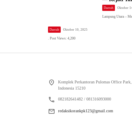
Daerah
Oktober 1
Lampung Utara – Med
Daerah
Oktober 10, 2025
. Post Views: 4,200
Komplek Perkantoran Pulomas Office Park, 
Indonesia 15210
082182641482 / 081316093000
redaksikorankpk123@gmail.com