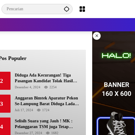
×
Pos Populer
Diduga Ada Kecurangan! Tiga
2
Pasangan Kandidat Tolak Hasil
Pilkada Kerinci 2024
Desember 4, 2024
2254
Anggaran Bimtek Aparatur Pekon
3
Se-Lampung Barat Diduga Ladang
Korupsi Buat Makan Anak Istri
Juli 17, 2024
1724
Selisih Suara yang Jauh ! MK :
4
Pelanggaran TSM juga Tetap
Mengacu pada Prinsip Keadilan
Desember 27, 2024
1682