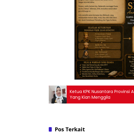
Ketua KPK Nusantara Provinsi 
Yang Kian Menggila
Pos Terkait