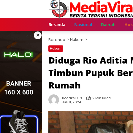
Langsung
ke
konten
Beranda
Nasional
Daerah
Hu
×
Beranda
Hukum
Hukum
Diduga Rio Aditia
Timbun Pupuk Bers
Rumah
Redaksi KPK
2 Min Baca
Juli 11, 2024