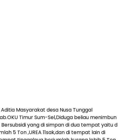
Aditia Masyarakat desa Nusa Tunggal
 Kab.OKU Timur Sum-Sel,Diduga beliau menimbun
ersubsidi yang di simpan di dua tempat yaitu d
h 5 Ton ,UREA 11sak,dan di tempat lain di
empat tinggalnya berjumlah kurang lebih 5 Ton