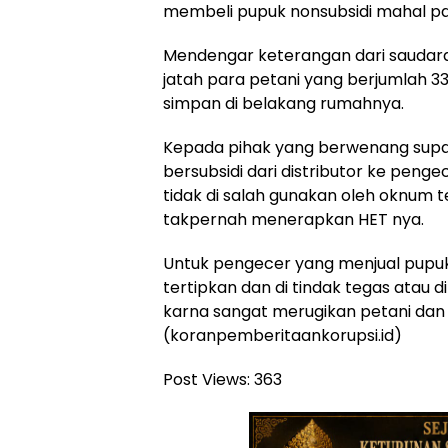
membeli pupuk nonsubsidi mahal pak,
Mendengar keterangan dari saudara
jatah para petani yang berjumlah 3
simpan di belakang rumahnya.
Kepada pihak yang berwenang supa
bersubsidi dari distributor ke peng
tidak di salah gunakan oleh oknum 
takpernah menerapkan HET nya.
Untuk pengecer yang menjual pupuk b
tertipkan dan di tindak tegas atau d
karna sangat merugikan petani da
(koranpemberitaankorupsi.id)
Post Views:
363