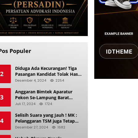
Pos Populer
Diduga Ada Kecurangan! Tiga
2
Pasangan Kandidat Tolak Hasil
Pilkada Kerinci 2024
Desember 4, 2024
2254
Anggaran Bimtek Aparatur
3
Pekon Se-Lampung Barat
Diduga Ladang Korupsi Buat
Juli 17, 2024
1724
Makan Anak Istri
Selisih Suara yang Jauh ! MK :
4
Pelanggaran TSM juga Tetap
Mengacu pada Prinsip Keadilan
Desember 27, 2024
1682
Pemilu