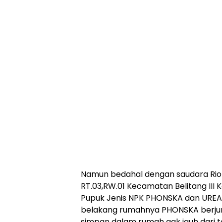
Namun bedahal dengan saudara Rio 
RT.03,RW.01 Kecamatan Belitang III
Pupuk Jenis NPK PHONSKA dan UREA B
belakang rumahnya PHONSKA berjumla
simpan dalam rumah gak jauh dari t