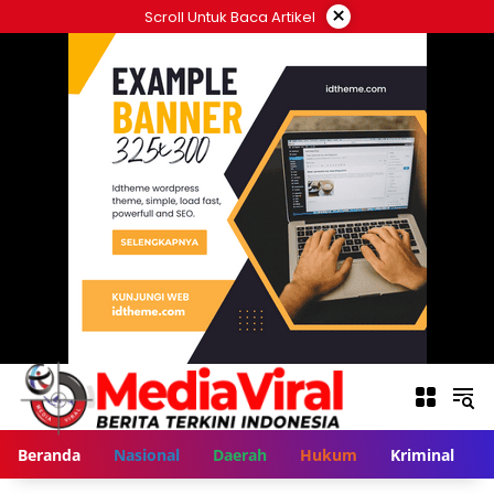
Langsung
×
Scroll Untuk Baca Artikel
ke
konten
Beranda
Nasional
Daerah
Hukum
Kriminal