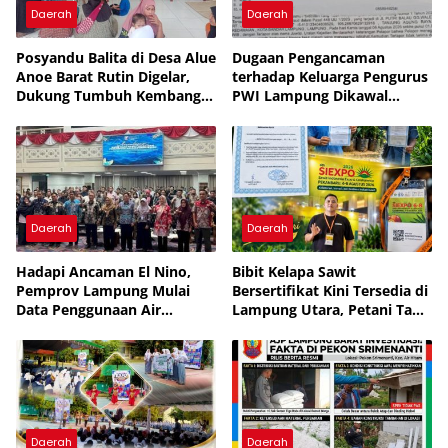
Daerah
Daerah
Posyandu Balita di Desa Alue
Dugaan Pengancaman
Anoe Barat Rutin Digelar,
terhadap Keluarga Pengurus
Dukung Tumbuh Kembang
PWI Lampung Dikawal
Anak
Legislator dan Jurnalis
Daerah
Daerah
Hadapi Ancaman El Nino,
Bibit Kelapa Sawit
Pemprov Lampung Mulai
Bersertifikat Kini Tersedia di
Data Penggunaan Air
Lampung Utara, Petani Tak
Perusahaan
Perlu Lagi Beli ke Luar
Daerah
Daerah
Daerah