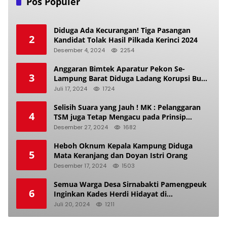
Pos Populer
Diduga Ada Kecurangan! Tiga Pasangan
2
Kandidat Tolak Hasil Pilkada Kerinci 2024
Desember 4, 2024
2254
Anggaran Bimtek Aparatur Pekon Se-
3
Lampung Barat Diduga Ladang Korupsi Buat
Makan Anak Istri
Juli 17, 2024
1724
Selisih Suara yang Jauh ! MK : Pelanggaran
4
TSM juga Tetap Mengacu pada Prinsip
Keadilan Pemilu
Desember 27, 2024
1682
Heboh Oknum Kepala Kampung Diduga
5
Mata Keranjang dan Doyan Istri Orang
Desember 17, 2024
1503
Semua Warga Desa Sirnabakti Pamengpeuk
6
Inginkan Kades Herdi Hidayat di
Berhentikan Dari Jabatan nya
Juli 20, 2024
1211