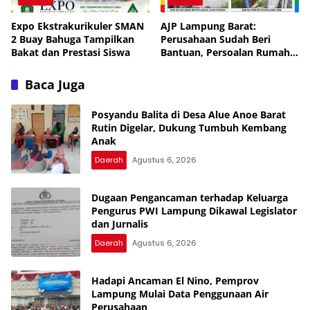
Expo Ekstrakurikuler SMAN
AJP Lampung Barat:
2 Buay Bahuga Tampilkan
Perusahaan Sudah Beri
Bakat dan Prestasi Siswa
Bantuan, Persoalan Rumah
Warga Diharapkan Selesai
Secara Musyawarah
Baca Juga
Posyandu Balita di Desa Alue Anoe Barat
Rutin Digelar, Dukung Tumbuh Kembang
Anak
Daerah
Agustus 6, 2026
Dugaan Pengancaman terhadap Keluarga
Pengurus PWI Lampung Dikawal Legislator
dan Jurnalis
Daerah
Agustus 6, 2026
Hadapi Ancaman El Nino, Pemprov
Lampung Mulai Data Penggunaan Air
Perusahaan