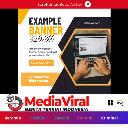
Langsung
×
Scroll Untuk Baca Artikel
ke
konten
Beranda
Nasional
Daerah
Hukum
Kriminal