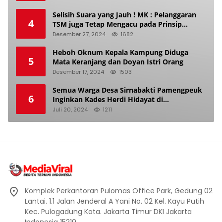
Selisih Suara yang Jauh ! MK : Pelanggaran
4
TSM juga Tetap Mengacu pada Prinsip
Keadilan Pemilu
Desember 27, 2024
1682
Heboh Oknum Kepala Kampung Diduga
5
Mata Keranjang dan Doyan Istri Orang
Desember 17, 2024
1503
Semua Warga Desa Sirnabakti Pamengpeuk
6
Inginkan Kades Herdi Hidayat di
Berhentikan Dari Jabatan nya
Juli 20, 2024
1211
Komplek Perkantoran Pulomas Office Park, Gedung 02
Lantai. 1.1 Jalan Jenderal A Yani No. 02 Kel. Kayu Putih
Kec. Pulogadung Kota. Jakarta Timur DKI Jakarta
Indonesia 15210