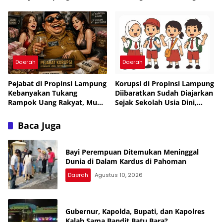
Desak Audit Investigasi
Tanpa Izin
Dugaan Penyimpangan Dana
Desa
Daerah
Daerah
Pejabat di Propinsi Lampung
Korupsi di Propinsi Lampung
Kebanyakan Tukang
Diibaratkan Sudah Diajarkan
Rampok Uang Rakyat, Muka
Sejak Sekolah Usia Dini,
Tembok, Tukang Tipu,
Pejabat Muka Tembok
Pemakai Narkoba dan
Tukang Tipu Rampok Uang
Baca Juga
Tukang Bekacuk
Rakyat
Bayi Perempuan Ditemukan Meninggal
Dunia di Dalam Kardus di Pahoman
Daerah
Agustus 10, 2026
Gubernur, Kapolda, Bupati, dan Kapolres
Kalah Sama Bandit Batu Bara?