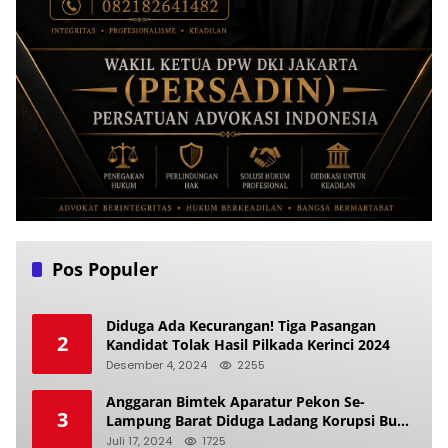
Pos Populer
Diduga Ada Kecurangan! Tiga Pasangan
2
Kandidat Tolak Hasil Pilkada Kerinci 2024
Desember 4, 2024
2255
Anggaran Bimtek Aparatur Pekon Se-
3
Lampung Barat Diduga Ladang Korupsi Buat
Makan Anak Istri
Juli 17, 2024
1725