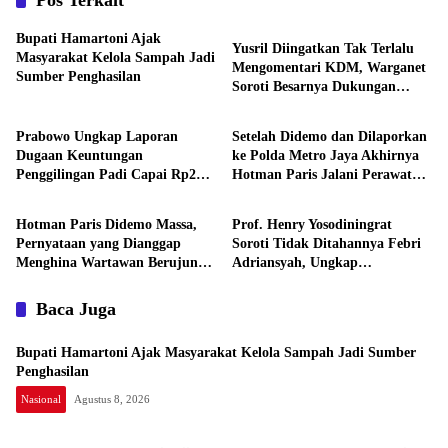
Pos Terkait
Nasional
Bupati Hamartoni Ajak
Yusril Diingatkan Tak Terlalu
Masyarakat Kelola Sampah Jadi
Mengomentari KDM, Warganet
Sumber Penghasilan
Soroti Besarnya Dukungan
Nasional
Nasional
Publik
Prabowo Ungkap Laporan
Setelah Didemo dan Dilaporkan
Dugaan Keuntungan
ke Polda Metro Jaya Akhirnya
Penggilingan Padi Capai Rp2
Hotman Paris Jalani Perawatan
Nasional
Nasional
Triliun per Bulan, Pemerintah
ke Singapura
Siapkan Penertiban
Hotman Paris Didemo Massa,
Prof. Henry Yosodiningrat
Pernyataan yang Dianggap
Soroti Tidak Ditahannya Febri
Menghina Wartawan Berujung
Adriansyah, Ungkap
Laporan ke Polda Metro Jaya
Kekhawatiran soal Keselamatan
Baca Juga
Bupati Hamartoni Ajak Masyarakat Kelola Sampah Jadi Sumber
Penghasilan
Nasional
Agustus 8, 2026