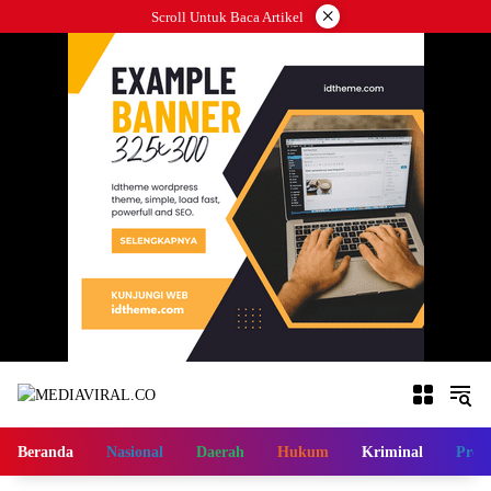
Langsung
×
Scroll Untuk Baca Artikel
ke
konten
Beranda
Nasional
Daerah
Hukum
Kriminal
Profi