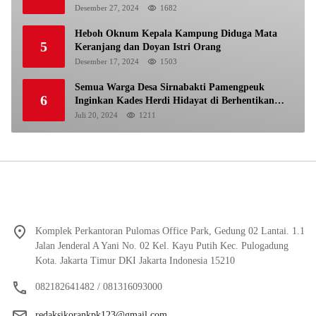
Pemilu
Desember 27, 2024
1682
Heboh Oknum Kepala Kampung Diduga Mata
5
Keranjang dan Doyan Istri Orang
Desember 17, 2024
1503
Semua Warga Desa Sirnabakti Pamengpeuk
6
Inginkan Kades Herdi Hidayat di Berhentikan
Dari Jabatan nya
Juli 20, 2024
1211
Komplek Perkantoran Pulomas Office Park, Gedung 02 Lantai. 1.1
Jalan Jenderal A Yani No. 02 Kel. Kayu Putih Kec. Pulogadung
Kota. Jakarta Timur DKI Jakarta Indonesia 15210
082182641482 / 081316093000
redaksikorankpk123@gmail.com