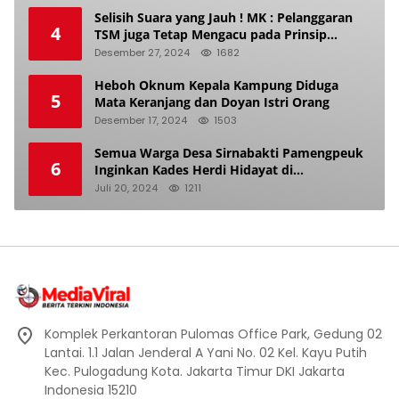
Selisih Suara yang Jauh ! MK : Pelanggaran
4
TSM juga Tetap Mengacu pada Prinsip
Keadilan Pemilu
Desember 27, 2024
1682
Heboh Oknum Kepala Kampung Diduga
5
Mata Keranjang dan Doyan Istri Orang
Desember 17, 2024
1503
Semua Warga Desa Sirnabakti Pamengpeuk
6
Inginkan Kades Herdi Hidayat di
Berhentikan Dari Jabatan nya
Juli 20, 2024
1211
Komplek Perkantoran Pulomas Office Park, Gedung 02
Lantai. 1.1 Jalan Jenderal A Yani No. 02 Kel. Kayu Putih
Kec. Pulogadung Kota. Jakarta Timur DKI Jakarta
Indonesia 15210