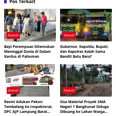
Pos Terkait
Daerah
Daerah
Bayi Perempuan Ditemukan
Gubernur, Kapolda, Bupati,
Meninggal Dunia di Dalam
dan Kapolres Kalah Sama
Kardus di Pahoman
Bandit Batu Bara?
Daerah
Daerah
Resmi Adukan Pekon
Sisa Material Proyek SMA
Tembelang ke Inspektorat,
Negeri 1 Bangkunat Diduga
DPC AJP Lampung Barat
Dibuang ke Lahan Warga