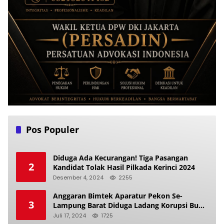
Pos Populer
Diduga Ada Kecurangan! Tiga Pasangan
2
Kandidat Tolak Hasil Pilkada Kerinci 2024
Desember 4, 2024
2255
Anggaran Bimtek Aparatur Pekon Se-
3
Lampung Barat Diduga Ladang Korupsi Buat
Makan Anak Istri
Juli 17, 2024
1725