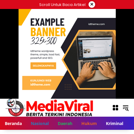
Langsung
×
Scroll Untuk Baca Artikel
ke
konten
Beranda
Nasional
Daerah
Hukum
Kriminal