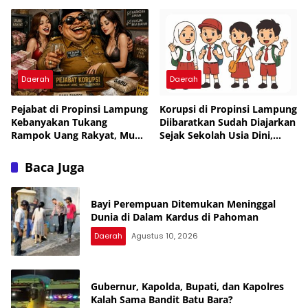
Desak Audit Investigasi
Tanpa Izin
Dugaan Penyimpangan Dana
Desa
Daerah
Daerah
Pejabat di Propinsi Lampung
Korupsi di Propinsi Lampung
Kebanyakan Tukang
Diibaratkan Sudah Diajarkan
Rampok Uang Rakyat, Muka
Sejak Sekolah Usia Dini,
Tembok, Tukang Tipu,
Pejabat Muka Tembok
Pemakai Narkoba dan
Tukang Tipu Rampok Uang
Baca Juga
Tukang Bekacuk
Rakyat
Bayi Perempuan Ditemukan Meninggal
Dunia di Dalam Kardus di Pahoman
Daerah
Agustus 10, 2026
Gubernur, Kapolda, Bupati, dan Kapolres
Kalah Sama Bandit Batu Bara?