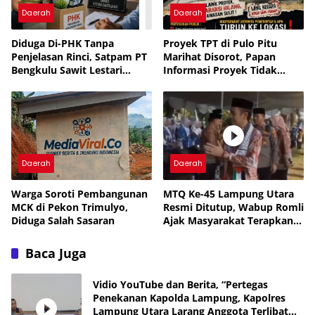
Daerah
Daerah
Diduga Di-PHK Tanpa
Proyek TPT di Pulo Pitu
Penjelasan Rinci, Satpam PT
Marihat Disorot, Papan
Bengkulu Sawit Lestari
Informasi Proyek Tidak
Mengadu ke Disnaker
Terlihat
Daerah
Daerah
Warga Soroti Pembangunan
MTQ Ke-45 Lampung Utara
MCK di Pekon Trimulyo,
Resmi Ditutup, Wabup Romli
Diduga Salah Sasaran
Ajak Masyarakat Terapkan
Nilai-Nilai Al-Qur’an
Baca Juga
Vidio YouTube dan Berita, “Pertegas
Penekanan Kapolda Lampung, Kapolres
Lampung Utara Larang Anggota Terlibat