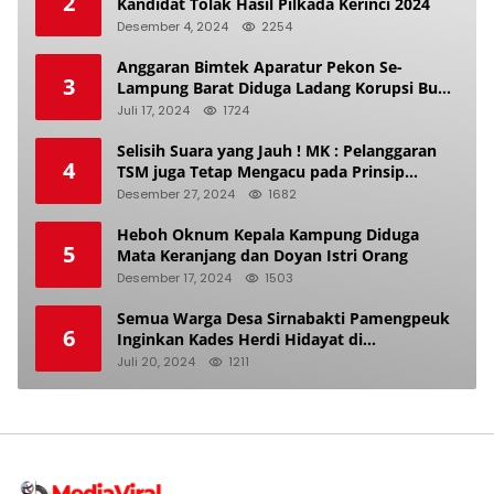
2
Kandidat Tolak Hasil Pilkada Kerinci 2024
Desember 4, 2024
2254
Anggaran Bimtek Aparatur Pekon Se-
3
Lampung Barat Diduga Ladang Korupsi Buat
Makan Anak Istri
Juli 17, 2024
1724
Selisih Suara yang Jauh ! MK : Pelanggaran
4
TSM juga Tetap Mengacu pada Prinsip
Keadilan Pemilu
Desember 27, 2024
1682
Heboh Oknum Kepala Kampung Diduga
5
Mata Keranjang dan Doyan Istri Orang
Desember 17, 2024
1503
Semua Warga Desa Sirnabakti Pamengpeuk
6
Inginkan Kades Herdi Hidayat di
Berhentikan Dari Jabatan nya
Juli 20, 2024
1211