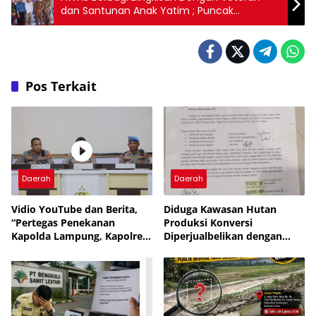
dan Santunan Anak Yatim ; Puncak
Perayaan HUT RI ke-80
Pos Terkait
Daerah
Daerah
Vidio YouTube dan Berita,
Diduga Kawasan Hutan
“Pertegas Penekanan
Produksi Konversi
Kapolda Lampung, Kapolres
Diperjualbelikan dengan
Lampung Utara Larang
Dalih Tanah Ulayat Adat
Anggota Terlibat Narkoba,
Judol, KDRT dan
Perselingkuhan”