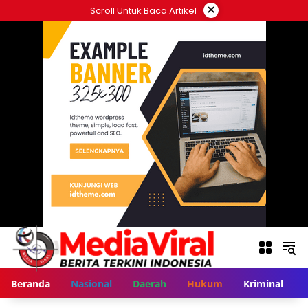
Langsung
×
Scroll Untuk Baca Artikel
ke
konten
Beranda
Nasional
Daerah
Hukum
Kriminal