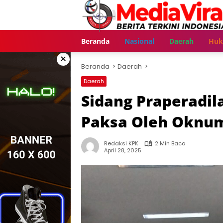
Langsung
ke
konten
Beranda
Nasional
Daerah
Hu
×
Beranda
Daerah
Daerah
Sidang Praperadi
Paksa Oleh Oknum
Redaksi KPK
2 Min Baca
April 28, 2025