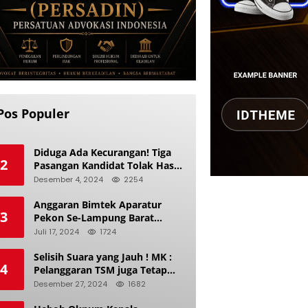
Pos Populer
Diduga Ada Kecurangan! Tiga
2
Pasangan Kandidat Tolak Hasil
Pilkada Kerinci 2024
Desember 4, 2024
2254
Anggaran Bimtek Aparatur
3
Pekon Se-Lampung Barat
Diduga Ladang Korupsi Buat
Juli 17, 2024
1724
Makan Anak Istri
Selisih Suara yang Jauh ! MK :
4
Pelanggaran TSM juga Tetap
Mengacu pada Prinsip Keadilan
Desember 27, 2024
1682
Pemilu