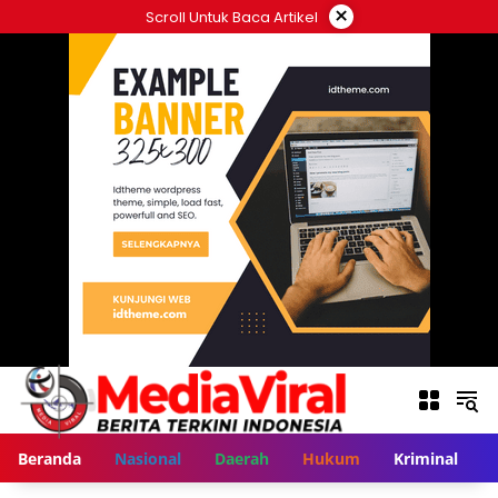
Langsung
×
Scroll Untuk Baca Artikel
ke
konten
Beranda
Nasional
Daerah
Hukum
Kriminal