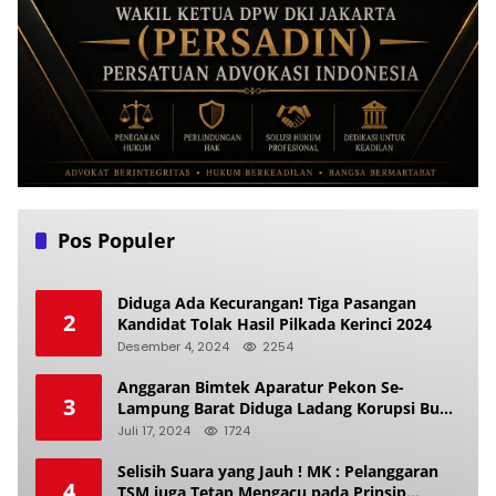
Pos Populer
Diduga Ada Kecurangan! Tiga Pasangan
2
Kandidat Tolak Hasil Pilkada Kerinci 2024
Desember 4, 2024
2254
Anggaran Bimtek Aparatur Pekon Se-
3
Lampung Barat Diduga Ladang Korupsi Buat
Makan Anak Istri
Juli 17, 2024
1724
Selisih Suara yang Jauh ! MK : Pelanggaran
4
TSM juga Tetap Mengacu pada Prinsip