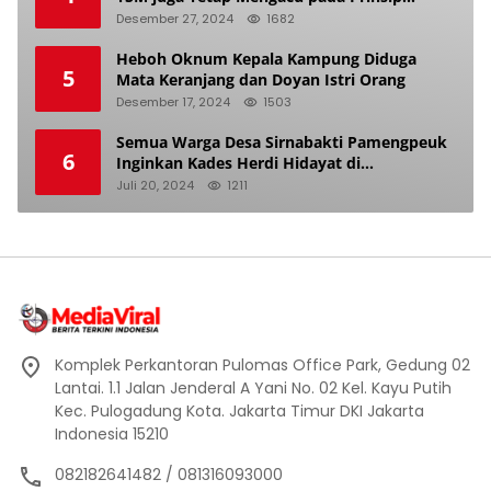
Keadilan Pemilu
Desember 27, 2024
1682
Heboh Oknum Kepala Kampung Diduga
5
Mata Keranjang dan Doyan Istri Orang
Desember 17, 2024
1503
Semua Warga Desa Sirnabakti Pamengpeuk
6
Inginkan Kades Herdi Hidayat di
Berhentikan Dari Jabatan nya
Juli 20, 2024
1211
Komplek Perkantoran Pulomas Office Park, Gedung 02
Lantai. 1.1 Jalan Jenderal A Yani No. 02 Kel. Kayu Putih
Kec. Pulogadung Kota. Jakarta Timur DKI Jakarta
Indonesia 15210
082182641482 / 081316093000