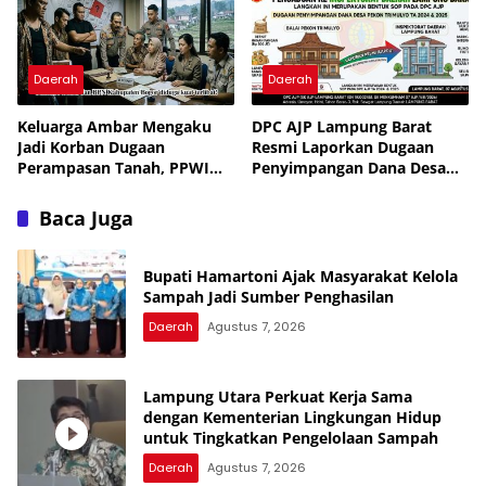
Daerah
Daerah
Keluarga Ambar Mengaku
DPC AJP Lampung Barat
Jadi Korban Dugaan
Resmi Laporkan Dugaan
Perampasan Tanah, PPWI
Penyimpangan Dana Desa
Minta Kasus Diusut Tuntas
Pekon Trimulyo ke
Inspektorat
Baca Juga
Bupati Hamartoni Ajak Masyarakat Kelola
Sampah Jadi Sumber Penghasilan
Daerah
Agustus 7, 2026
Lampung Utara Perkuat Kerja Sama
dengan Kementerian Lingkungan Hidup
untuk Tingkatkan Pengelolaan Sampah
Daerah
Agustus 7, 2026