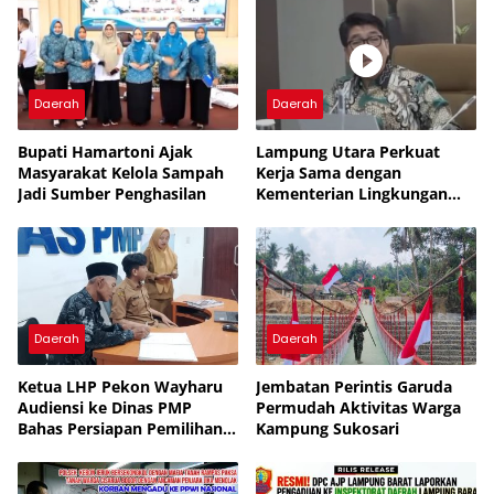
Daerah
Daerah
Bupati Hamartoni Ajak
Lampung Utara Perkuat
Masyarakat Kelola Sampah
Kerja Sama dengan
Jadi Sumber Penghasilan
Kementerian Lingkungan
Hidup untuk Tingkatkan
Pengelolaan Sampah
Daerah
Daerah
Ketua LHP Pekon Wayharu
Jembatan Perintis Garuda
Audiensi ke Dinas PMP
Permudah Aktivitas Warga
Bahas Persiapan Pemilihan
Kampung Sukosari
PAW