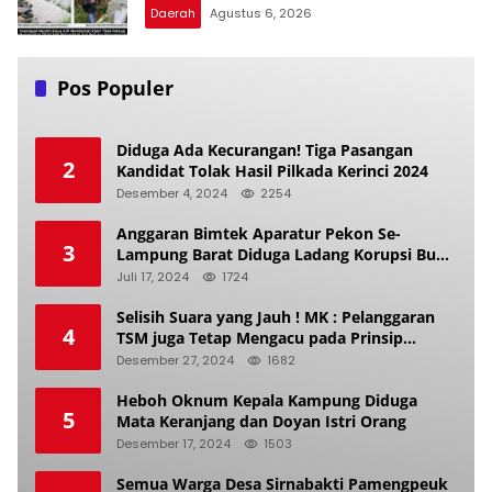
Daerah
Agustus 6, 2026
Pos Populer
Diduga Ada Kecurangan! Tiga Pasangan
2
Kandidat Tolak Hasil Pilkada Kerinci 2024
Desember 4, 2024
2254
Anggaran Bimtek Aparatur Pekon Se-
3
Lampung Barat Diduga Ladang Korupsi Buat
Makan Anak Istri
Juli 17, 2024
1724
Selisih Suara yang Jauh ! MK : Pelanggaran
4
TSM juga Tetap Mengacu pada Prinsip
Keadilan Pemilu
Desember 27, 2024
1682
Heboh Oknum Kepala Kampung Diduga
5
Mata Keranjang dan Doyan Istri Orang
Desember 17, 2024
1503
Semua Warga Desa Sirnabakti Pamengpeuk