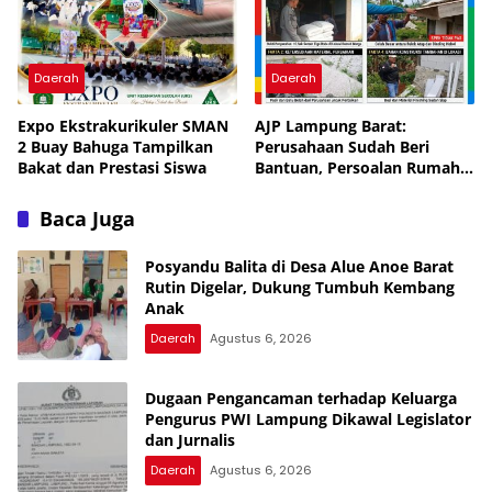
Daerah
Daerah
Expo Ekstrakurikuler SMAN
AJP Lampung Barat:
2 Buay Bahuga Tampilkan
Perusahaan Sudah Beri
Bakat dan Prestasi Siswa
Bantuan, Persoalan Rumah
Warga Diharapkan Selesai
Secara Musyawarah
Baca Juga
Posyandu Balita di Desa Alue Anoe Barat
Rutin Digelar, Dukung Tumbuh Kembang
Anak
Daerah
Agustus 6, 2026
Dugaan Pengancaman terhadap Keluarga
Pengurus PWI Lampung Dikawal Legislator
dan Jurnalis
Daerah
Agustus 6, 2026