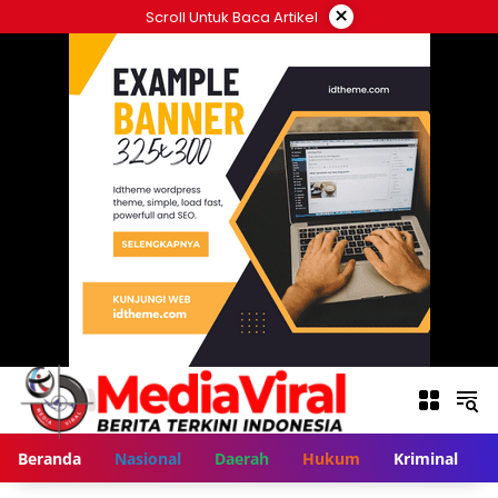
Langsung
×
Scroll Untuk Baca Artikel
ke
konten
Beranda
Nasional
Daerah
Hukum
Kriminal