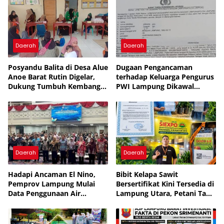
Daerah
Daerah
Posyandu Balita di Desa Alue
Dugaan Pengancaman
Anoe Barat Rutin Digelar,
terhadap Keluarga Pengurus
Dukung Tumbuh Kembang
PWI Lampung Dikawal
Anak
Legislator dan Jurnalis
Daerah
Daerah
Hadapi Ancaman El Nino,
Bibit Kelapa Sawit
Pemprov Lampung Mulai
Bersertifikat Kini Tersedia di
Data Penggunaan Air
Lampung Utara, Petani Tak
Perusahaan
Perlu Lagi Beli ke Luar
Daerah