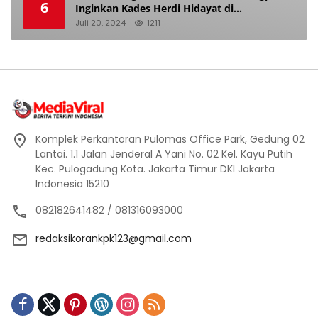
6
Inginkan Kades Herdi Hidayat di
Berhentikan Dari Jabatan nya
Juli 20, 2024
1211
Komplek Perkantoran Pulomas Office Park, Gedung 02
Lantai. 1.1 Jalan Jenderal A Yani No. 02 Kel. Kayu Putih
Kec. Pulogadung Kota. Jakarta Timur DKI Jakarta
Indonesia 15210
082182641482 / 081316093000
redaksikorankpk123@gmail.com