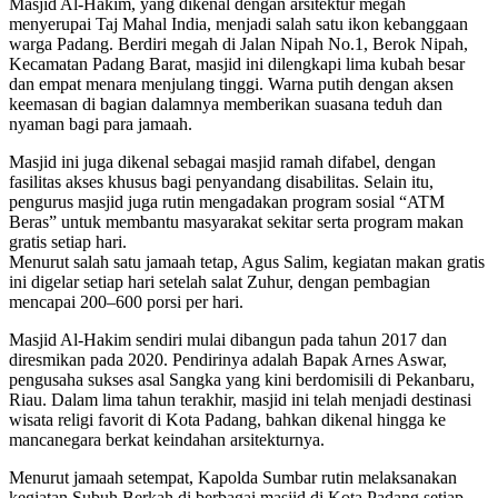
Masjid Al-Hakim, yang dikenal dengan arsitektur megah
menyerupai Taj Mahal India, menjadi salah satu ikon kebanggaan
warga Padang. Berdiri megah di Jalan Nipah No.1, Berok Nipah,
Kecamatan Padang Barat, masjid ini dilengkapi lima kubah besar
dan empat menara menjulang tinggi. Warna putih dengan aksen
keemasan di bagian dalamnya memberikan suasana teduh dan
nyaman bagi para jamaah.
Masjid ini juga dikenal sebagai masjid ramah difabel, dengan
fasilitas akses khusus bagi penyandang disabilitas. Selain itu,
pengurus masjid juga rutin mengadakan program sosial “ATM
Beras” untuk membantu masyarakat sekitar serta program makan
gratis setiap hari.
Menurut salah satu jamaah tetap, Agus Salim, kegiatan makan gratis
ini digelar setiap hari setelah salat Zuhur, dengan pembagian
mencapai 200–600 porsi per hari.
Masjid Al-Hakim sendiri mulai dibangun pada tahun 2017 dan
diresmikan pada 2020. Pendirinya adalah Bapak Arnes Aswar,
pengusaha sukses asal Sangka yang kini berdomisili di Pekanbaru,
Riau. Dalam lima tahun terakhir, masjid ini telah menjadi destinasi
wisata religi favorit di Kota Padang, bahkan dikenal hingga ke
mancanegara berkat keindahan arsitekturnya.
Menurut jamaah setempat, Kapolda Sumbar rutin melaksanakan
kegiatan Subuh Berkah di berbagai masjid di Kota Padang setiap