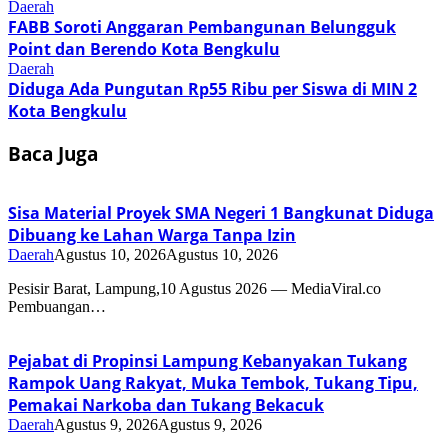
Daerah
FABB Soroti Anggaran Pembangunan Belungguk
Point dan Berendo Kota Bengkulu
Daerah
Diduga Ada Pungutan Rp55 Ribu per Siswa di MIN 2
Kota Bengkulu
Baca Juga
Sisa Material Proyek SMA Negeri 1 Bangkunat Diduga
Dibuang ke Lahan Warga Tanpa Izin
Daerah
Agustus 10, 2026
Agustus 10, 2026
Pesisir Barat, Lampung,10 Agustus 2026 — MediaViral.co
Pembuangan…
Pejabat di Propinsi Lampung Kebanyakan Tukang
Rampok Uang Rakyat, Muka Tembok, Tukang Tipu,
Pemakai Narkoba dan Tukang Bekacuk
Daerah
Agustus 9, 2026
Agustus 9, 2026