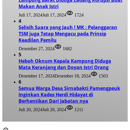
Lampung Barat Diduga Ladang Korupsi Buat
Makan Anak Istri
Juli 17, 2024
Juli 17, 2024
1724
4
Selisih Suara yang Jauh ! MK : Pelanggaran
TSM juga Tetap Mengacu pada Prinsip
Keadilan Pemilu
Desember 27, 2024
1682
5
Heboh Oknum Kepala Kampung Diduga
Mata Keranjang dan Doyan Istri Orang
Desember 17, 2024
Desember 18, 2024
1503
6
Semua Warga Desa Sirnabakti Pamengpeuk
Inginkan Kades Herdi Hidayat di
Berhentikan Dari Jabatan nya
Juli 20, 2024
Juli 20, 2024
1211