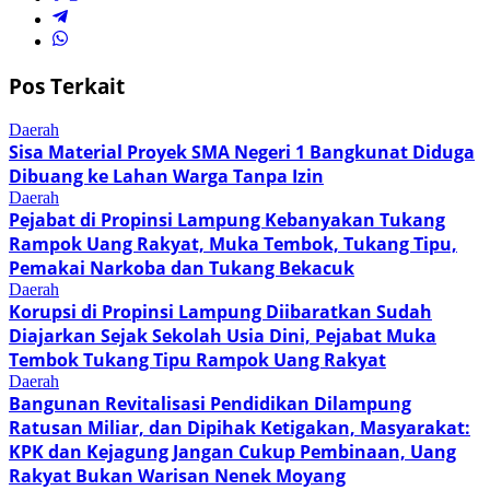
Pos Terkait
Daerah
Sisa Material Proyek SMA Negeri 1 Bangkunat Diduga
Dibuang ke Lahan Warga Tanpa Izin
Daerah
Pejabat di Propinsi Lampung Kebanyakan Tukang
Rampok Uang Rakyat, Muka Tembok, Tukang Tipu,
Pemakai Narkoba dan Tukang Bekacuk
Daerah
Korupsi di Propinsi Lampung Diibaratkan Sudah
Diajarkan Sejak Sekolah Usia Dini, Pejabat Muka
Tembok Tukang Tipu Rampok Uang Rakyat
Daerah
Bangunan Revitalisasi Pendidikan Dilampung
Ratusan Miliar, dan Dipihak Ketigakan, Masyarakat:
KPK dan Kejagung Jangan Cukup Pembinaan, Uang
Rakyat Bukan Warisan Nenek Moyang