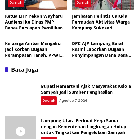
Daerah
Daerah
Ketua LHP Pekon Wayharu
Jembatan Perintis Garuda
Audiensi ke Dinas PMP
Permudah Aktivitas Warga
Bahas Persiapan Pemilihan
Kampung Sukosari
Daerah
Daerah
PAW
Keluarga Ambar Mengaku
DPC AJP Lampung Barat
Jadi Korban Dugaan
Resmi Laporkan Dugaan
Perampasan Tanah, PPWI
Penyimpangan Dana Desa
Minta Kasus Diusut Tuntas
Pekon Trimulyo ke
Inspektorat
Baca Juga
Bupati Hamartoni Ajak Masyarakat Kelola
Sampah Jadi Sumber Penghasilan
Daerah
Agustus 7, 2026
Lampung Utara Perkuat Kerja Sama
dengan Kementerian Lingkungan Hidup
untuk Tingkatkan Pengelolaan Sampah