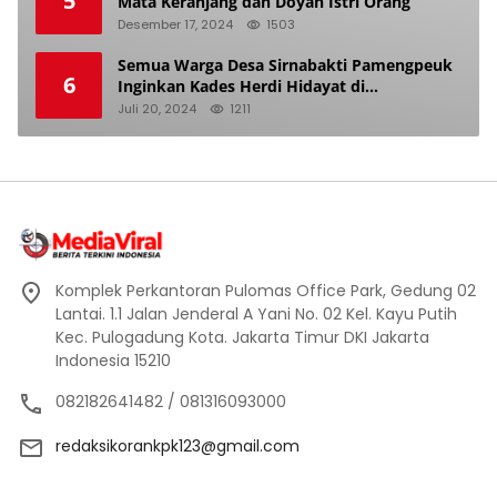
5
Mata Keranjang dan Doyan Istri Orang
Desember 17, 2024
1503
Semua Warga Desa Sirnabakti Pamengpeuk
6
Inginkan Kades Herdi Hidayat di
Berhentikan Dari Jabatan nya
Juli 20, 2024
1211
Komplek Perkantoran Pulomas Office Park, Gedung 02
Lantai. 1.1 Jalan Jenderal A Yani No. 02 Kel. Kayu Putih
Kec. Pulogadung Kota. Jakarta Timur DKI Jakarta
Indonesia 15210
082182641482 / 081316093000
redaksikorankpk123@gmail.com