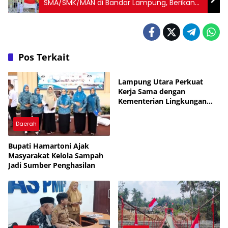
SMA/SMK/MAN di Bandar Lampung, Berikan
Edukasi Langsung Ke Generasi Muda
Pos Terkait
Daerah
Lampung Utara Perkuat
Kerja Sama dengan
Kementerian Lingkungan
Hidup untuk Tingkatkan
Pengelolaan Sampah
Daerah
Bupati Hamartoni Ajak
Masyarakat Kelola Sampah
Jadi Sumber Penghasilan