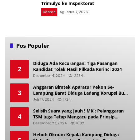
Trimulyo ke Inspektorat
Daerah
Agustus 7, 2026
Pos Populer
Diduga Ada Kecurangan! Tiga Pasangan
2
Kandidat Tolak Hasil Pilkada Kerinci 2024
Desember 4, 2024
2254
Anggaran Bimtek Aparatur Pekon Se-
3
Lampung Barat Diduga Ladang Korupsi Buat
Makan Anak Istri
Juli 17, 2024
1724
Selisih Suara yang Jauh ! MK : Pelanggaran
4
TSM juga Tetap Mengacu pada Prinsip
Keadilan Pemilu
Desember 27, 2024
1682
Heboh Oknum Kepala Kampung Diduga