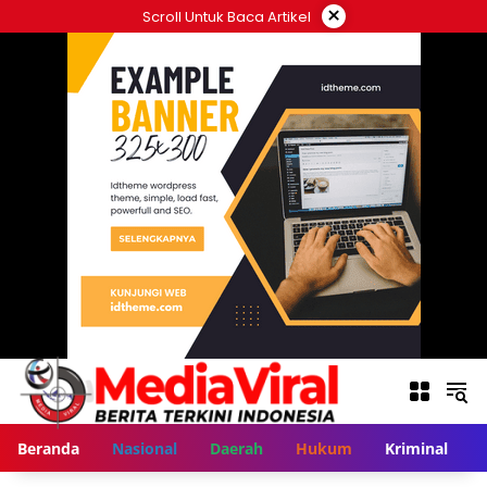
Langsung
×
Scroll Untuk Baca Artikel
ke
konten
Beranda
Nasional
Daerah
Hukum
Kriminal