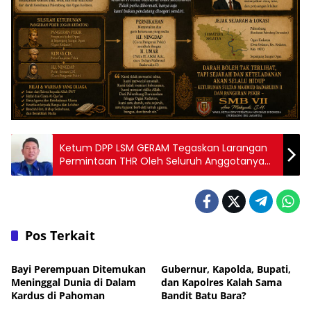
Ketum DPP LSM GERAM Tegaskan Larangan
Permintaan THR Oleh Seluruh Anggotanya
Baik Kepada Instansi Maupun ke Pihak
Swasta
Pos Terkait
Daerah
Daerah
Bayi Perempuan Ditemukan
Gubernur, Kapolda, Bupati,
Meninggal Dunia di Dalam
dan Kapolres Kalah Sama
Kardus di Pahoman
Bandit Batu Bara?
Daerah
Daerah