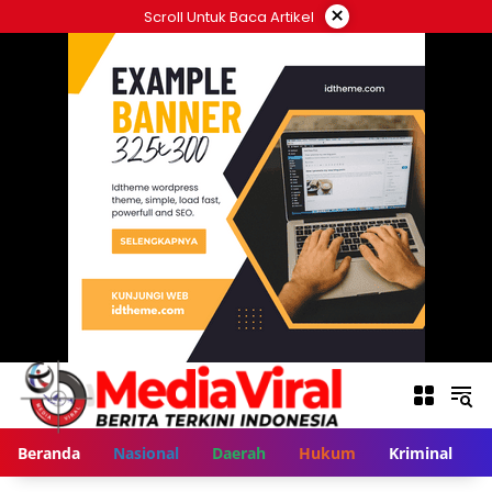
Langsung
×
Scroll Untuk Baca Artikel
ke
konten
Beranda
Nasional
Daerah
Hukum
Kriminal