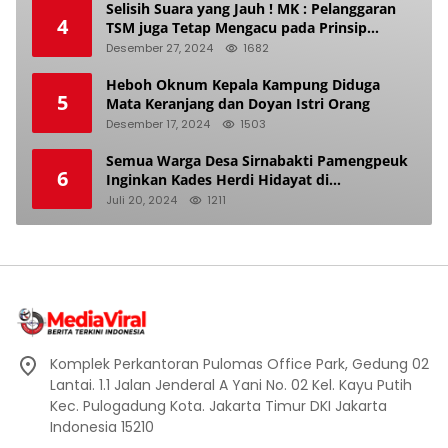
Selisih Suara yang Jauh ! MK : Pelanggaran
4
TSM juga Tetap Mengacu pada Prinsip
Keadilan Pemilu
Desember 27, 2024
1682
Heboh Oknum Kepala Kampung Diduga
5
Mata Keranjang dan Doyan Istri Orang
Desember 17, 2024
1503
Semua Warga Desa Sirnabakti Pamengpeuk
6
Inginkan Kades Herdi Hidayat di
Berhentikan Dari Jabatan nya
Juli 20, 2024
1211
Komplek Perkantoran Pulomas Office Park, Gedung 02
Lantai. 1.1 Jalan Jenderal A Yani No. 02 Kel. Kayu Putih
Kec. Pulogadung Kota. Jakarta Timur DKI Jakarta
Indonesia 15210