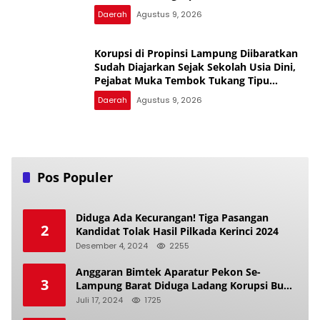
dan Tukang Bekacuk
Daerah
Agustus 9, 2026
Korupsi di Propinsi Lampung Diibaratkan
Sudah Diajarkan Sejak Sekolah Usia Dini,
Pejabat Muka Tembok Tukang Tipu
Rampok Uang Rakyat
Daerah
Agustus 9, 2026
Pos Populer
Diduga Ada Kecurangan! Tiga Pasangan
2
Kandidat Tolak Hasil Pilkada Kerinci 2024
Desember 4, 2024
2255
Anggaran Bimtek Aparatur Pekon Se-
3
Lampung Barat Diduga Ladang Korupsi Buat
Makan Anak Istri
Juli 17, 2024
1725