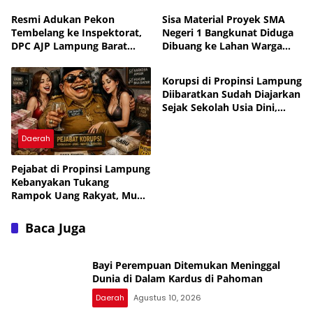
Resmi Adukan Pekon
Sisa Material Proyek SMA
Tembelang ke Inspektorat,
Negeri 1 Bangkunat Diduga
DPC AJP Lampung Barat
Dibuang ke Lahan Warga
Daerah
Desak Audit Investigasi
Tanpa Izin
Dugaan Penyimpangan Dana
Korupsi di Propinsi Lampung
Desa
Diibaratkan Sudah Diajarkan
Sejak Sekolah Usia Dini,
Pejabat Muka Tembok
Tukang Tipu Rampok Uang
Daerah
Rakyat
Pejabat di Propinsi Lampung
Kebanyakan Tukang
Rampok Uang Rakyat, Muka
Tembok, Tukang Tipu,
Pemakai Narkoba dan
Baca Juga
Tukang Bekacuk
Bayi Perempuan Ditemukan Meninggal
Dunia di Dalam Kardus di Pahoman
Daerah
Agustus 10, 2026