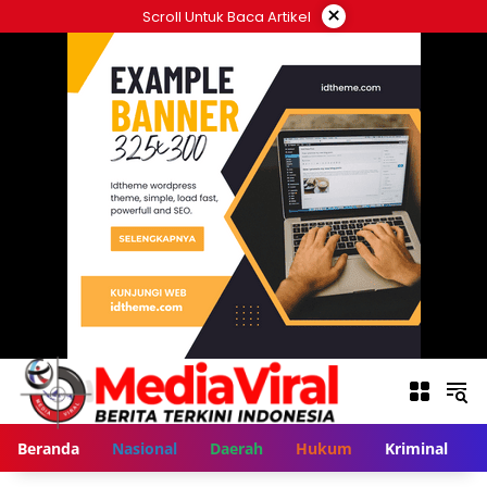
Langsung
×
Scroll Untuk Baca Artikel
ke
konten
Beranda
Nasional
Daerah
Hukum
Kriminal