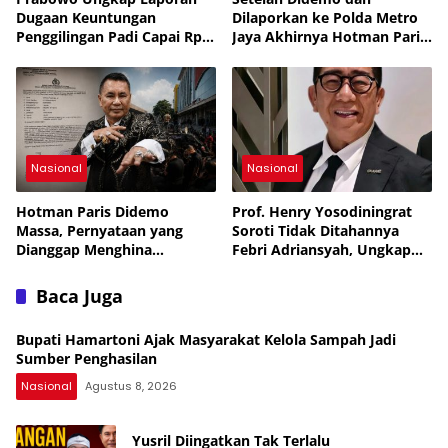
Dugaan Keuntungan
Dilaporkan ke Polda Metro
Penggilingan Padi Capai Rp2
Jaya Akhirnya Hotman Paris
Triliun per Bulan,
Jalani Perawatan ke
Pemerintah Siapkan
Singapura
Penertiban
Nasional
Nasional
Hotman Paris Didemo
Prof. Henry Yosodiningrat
Massa, Pernyataan yang
Soroti Tidak Ditahannya
Dianggap Menghina
Febri Adriansyah, Ungkap
Wartawan Berujung Laporan
Kekhawatiran soal
ke Polda Metro Jaya
Keselamatan
Baca Juga
Bupati Hamartoni Ajak Masyarakat Kelola Sampah Jadi
Sumber Penghasilan
Nasional
Agustus 8, 2026
Yusril Diingatkan Tak Terlalu