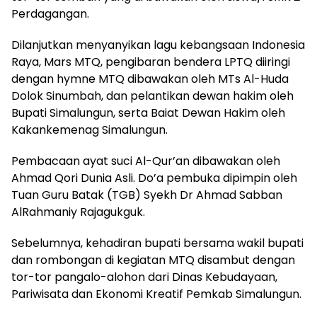
Perdagangan.
Dilanjutkan menyanyikan lagu kebangsaan Indonesia
Raya, Mars MTQ, pengibaran bendera LPTQ diiringi
dengan hymne MTQ dibawakan oleh MTs Al-Huda
Dolok Sinumbah, dan pelantikan dewan hakim oleh
Bupati Simalungun, serta Baiat Dewan Hakim oleh
Kakankemenag Simalungun.
Pembacaan ayat suci Al-Qur’an dibawakan oleh
Ahmad Qori Dunia Asli. Do’a pembuka dipimpin oleh
Tuan Guru Batak (TGB) Syekh Dr Ahmad Sabban
AlRahmaniy Rajagukguk.
Sebelumnya, kehadiran bupati bersama wakil bupati
dan rombongan di kegiatan MTQ disambut dengan
tor-tor pangalo-alohon dari Dinas Kebudayaan,
Pariwisata dan Ekonomi Kreatif Pemkab Simalungun.