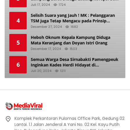
Makan Anak Istri
Juli 17, 2024
1724
Selisih Suara yang Jauh ! MK : Pelanggaran
4
TSM juga Tetap Mengacu pada Prinsip
Keadilan Pemilu
Desember 27, 2024
1682
Heboh Oknum Kepala Kampung Diduga
5
Mata Keranjang dan Doyan Istri Orang
Desember 17, 2024
1503
Semua Warga Desa Sirnabakti Pamengpeuk
6
Inginkan Kades Herdi Hidayat di
Berhentikan Dari Jabatan nya
Juli 20, 2024
1211
Komplek Perkantoran Pulomas Office Park, Gedung 02
Lantai. 1.1 Jalan Jenderal A Yani No. 02 Kel. Kayu Putih