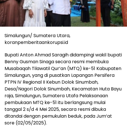
Simalungun/ Sumatera Utara,
koranpemberitaankorupsi.id
Bupati Anton Ahmad Saragih didampingi wakil bupati
Benny Gusman Sinaga secara resmi membuka
Musabaqah Tilawatil Qur’an (MTQ) ke-51 Kabupaten
Simalungun, yang di pusatkan Lapangan Persifera
PTPN IV Regional II Kebun Dolok Sinumbah,
Desa/Nagori Dolok Sinumbah, Kecamatan Huta Bayu
raja, Simalungun, Sumatera Utafa Pelaksanaan
pembukaan MTQ ke-51 itu berlangsung mulai
tanggal 2 s/d 4 Mei 2025, secara resmi dibuka
ditandai dengan pemukulan beduk, pada Jum’at
sore (02/05/2025).