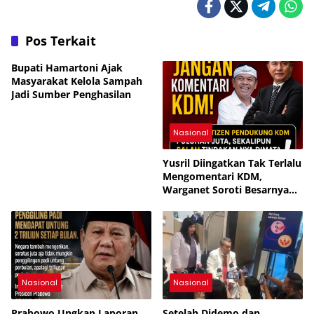
Pos Terkait
Bupati Hamartoni Ajak
Masyarakat Kelola Sampah
Jadi Sumber Penghasilan
Nasional
Yusril Diingatkan Tak Terlalu
Mengomentari KDM,
Warganet Soroti Besarnya
Dukungan Publik
Nasional
Nasional
Prabowo Ungkap Laporan
Setelah Didemo dan