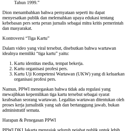
Tahun 1999.”
Dion menambahkan bahwa pernyataan seperti itu dapat
menyesatkan publik dan melemahkan upaya edukasi tentang
kebebasan pers serta peran jurnalis sebagai mitra kritis pemerintah
dan masyarakat.
Kontroversi “Tiga Kartu”
Dalam video yang viral tersebut, disebutkan bahwa wartawan
idealnya memiliki “tiga kartu” yaitu:
Kartu identitas media, tempat bekerja.
Kartu organisasi profesi pers.
Kartu Uji Kompetensi Wartawan (UKW) yang di keluarkan
organisasi profesi pers.
Namun, PPWI menegaskan bahwa tidak ada regulasi yang
mewajibkan kepemilikan tiga kartu tersebut sebagai syarat
keabsahan seorang wartawan. Legalitas wartawan ditentukan oleh
proses kerja jurnalistik yang sah dan bertanggung jawab, bukan
administratif semata.
Harapan & Penegasan PPWI
PPWI DKI Jakarta mengajak seluruh pejabat publik untuk lebih