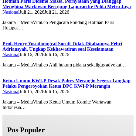
Hotman Paris Didemo Massa, Pernyataan yang Dianggap
Menghina Wartawan Berujung Laporan ke Polda Metro Jaya
Nasional
Juli 21, 2026
Juli 21, 2026
Jakarta – MediaViral.co Pengacara kondang Hotman Paris
Hutapea…
Prof. Henry Yosodiningrat Soroti Tidak Ditahannya Febri
Adriansyah, Ungkap Kekhawatiran soal Keselamatan
Nasional
Juli 16, 2026
Juli 16, 2026
Jakarta – MediaViral.co Ahli hukum pidana sekaligus advokat…
Ketua Umum KWI-P Desak Polres Merangin Segera Tangkap
Pelaku Pengeroyokan Ketua DPC KWI-P Merangin
Nasional
Juli 15, 2026
Juli 15, 2026
Jakarta – MediaViral.co Ketua Umum Komite Wartawan
Indonesia…
Pos Populer