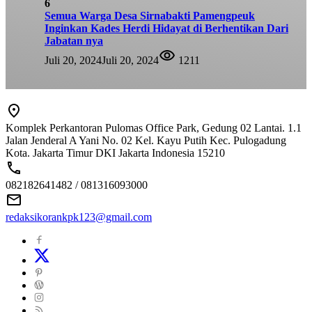
6
Semua Warga Desa Sirnabakti Pamengpeuk
Inginkan Kades Herdi Hidayat di Berhentikan Dari
Jabatan nya
Juli 20, 2024
Juli 20, 2024
1211
Komplek Perkantoran Pulomas Office Park, Gedung 02 Lantai. 1.1
Jalan Jenderal A Yani No. 02 Kel. Kayu Putih Kec. Pulogadung
Kota. Jakarta Timur DKI Jakarta Indonesia 15210
082182641482 / 081316093000
redaksikorankpk123@gmail.com