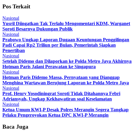
Pos Terkait
Nasional
Yusril Diingatkan Tak Terlalu Mengomentari KDM, Warganet
Soroti Besarnya Dukungan Publik
Nasional
Prabowo Ungkap Laporan Dugaan Keuntungan Penggilingan
Padi Capai Rp2 Triliun per Bulan, Pemerintah Siapkan
Penertiban
Nasional
Setelah Didemo dan Dilaporkan ke Polda Metro Jaya Akhirnya
Hotman Paris Jalani Perawatan ke Singapura
Nasional
Hotman Paris Didemo Massa, Pernyataan yang Dianggap
Menghina Wartawan Berujung Laporan ke Polda Metro Jaya
Nasional
Prof. Henry Yosodiningrat Soroti Tidak Ditahannya Febri
Adriansyah, Ungkap Kekhawatiran soal Keselamatan
Nasional
Ketua Umum KWI-P Desak Polres Merangin Segera Tangkap
Pelaku Pengeroyokan Ketua DPC KWI-P Merangin
Baca Juga