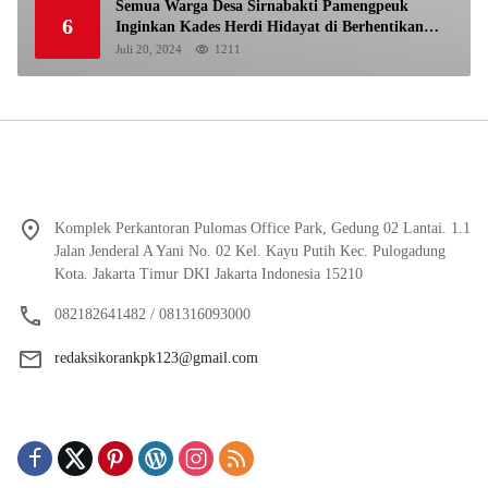
Semua Warga Desa Sirnabakti Pamengpeuk
6
Inginkan Kades Herdi Hidayat di Berhentikan
Dari Jabatan nya
Juli 20, 2024
1211
Komplek Perkantoran Pulomas Office Park, Gedung 02 Lantai. 1.1
Jalan Jenderal A Yani No. 02 Kel. Kayu Putih Kec. Pulogadung
Kota. Jakarta Timur DKI Jakarta Indonesia 15210
082182641482 / 081316093000
redaksikorankpk123@gmail.com