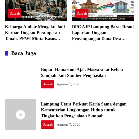
Daerah
Daerah
Keluarga Ambar Mengaku Jadi
DPC AJP Lampung Barat Resmi
Korban Dugaan Perampasan
Laporkan Dugaan
Tanah, PPWI Minta Kasus
Penyimpangan Dana Desa
Diusut Tuntas
Pekon Trimulyo ke Inspektorat
Baca Juga
Bupati Hamartoni Ajak Masyarakat Kelola
Sampah Jadi Sumber Penghasilan
Daerah
Agustus 7, 2026
Lampung Utara Perkuat Kerja Sama dengan
Kementerian Lingkungan Hidup untuk
Tingkatkan Pengelolaan Sampah
Daerah
Agustus 7, 2026