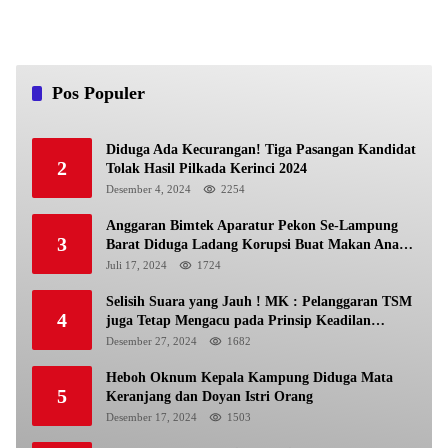
Pos Populer
Diduga Ada Kecurangan! Tiga Pasangan Kandidat
2
Tolak Hasil Pilkada Kerinci 2024
Desember 4, 2024
2254
Anggaran Bimtek Aparatur Pekon Se-Lampung
3
Barat Diduga Ladang Korupsi Buat Makan Anak
Istri
Juli 17, 2024
1724
Selisih Suara yang Jauh ! MK : Pelanggaran TSM
4
juga Tetap Mengacu pada Prinsip Keadilan
Pemilu
Desember 27, 2024
1682
Heboh Oknum Kepala Kampung Diduga Mata
5
Keranjang dan Doyan Istri Orang
Desember 17, 2024
1503