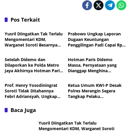
Pos Terkait
Nasional
Nasional
Yusril Diingatkan Tak Terlalu
Prabowo Ungkap Laporan
Mengomentari KDM,
Dugaan Keuntungan
Warganet Soroti Besarnya
Penggilingan Padi Capai Rp2
Nasional
Nasional
Dukungan Publik
Triliun per Bulan,
Pemerintah Siapkan
Setelah Didemo dan
Hotman Paris Didemo
Penertiban
Dilaporkan ke Polda Metro
Massa, Pernyataan yang
Jaya Akhirnya Hotman Paris
Dianggap Menghina
Nasional
Nasional
Jalani Perawatan ke
Wartawan Berujung Laporan
Singapura
ke Polda Metro Jaya
Prof. Henry Yosodiningrat
Ketua Umum KWI-P Desak
Soroti Tidak Ditahannya
Polres Merangin Segera
Febri Adriansyah, Ungkap
Tangkap Pelaku
Kekhawatiran soal
Pengeroyokan Ketua DPC
Keselamatan
KWI-P Merangin
Baca Juga
Yusril Diingatkan Tak Terlalu
Mengomentari KDM, Warganet Soroti