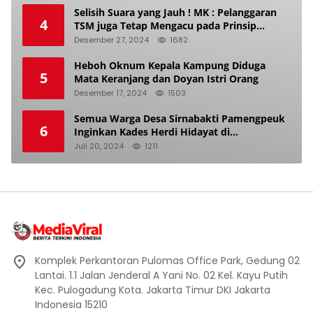
Selisih Suara yang Jauh ! MK : Pelanggaran
4
TSM juga Tetap Mengacu pada Prinsip
Keadilan Pemilu
Desember 27, 2024
1682
Heboh Oknum Kepala Kampung Diduga
5
Mata Keranjang dan Doyan Istri Orang
Desember 17, 2024
1503
Semua Warga Desa Sirnabakti Pamengpeuk
6
Inginkan Kades Herdi Hidayat di
Berhentikan Dari Jabatan nya
Juli 20, 2024
1211
Komplek Perkantoran Pulomas Office Park, Gedung 02
Lantai. 1.1 Jalan Jenderal A Yani No. 02 Kel. Kayu Putih
Kec. Pulogadung Kota. Jakarta Timur DKI Jakarta
Indonesia 15210