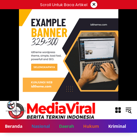
Langsung
×
Scroll Untuk Baca Artikel
ke
konten
Beranda
Nasional
Daerah
Hukum
Kriminal