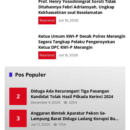
Prof. Henry Yosodiningrat Soroti Tidak
Ditahannya Febri Adriansyah, Ungkap
Kekhawatiran soal Keselamatan
Nasional
Juli 16, 2026
Ketua Umum KWI-P Desak Polres Merangin
Segera Tangkap Pelaku Pengeroyokan
Ketua DPC KWI-P Merangin
Nasional
Juli 15, 2026
Pos Populer
Diduga Ada Kecurangan! Tiga Pasangan
2
Kandidat Tolak Hasil Pilkada Kerinci 2024
Desember 4, 2024
2254
Anggaran Bimtek Aparatur Pekon Se-
3
Lampung Barat Diduga Ladang Korupsi Buat
Makan Anak Istri
Juli 17, 2024
1724