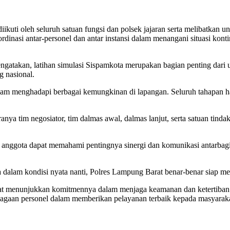
ikuti oleh seluruh satuan fungsi dan polsek jajaran serta melibatka
inasi antar-personel dan antar instansi dalam menangani situasi kontin
atakan, latihan simulasi Sispamkota merupakan bagian penting dari u
 nasional.
lam menghadapi berbagai kemungkinan di lapangan. Seluruh tahapan har
ranya tim negosiator, tim dalmas awal, dalmas lanjut, serta satuan tin
 anggota dapat memahami pentingnya sinergi dan komunikasi antarbagian
 dalam kondisi nyata nanti, Polres Lampung Barat benar-benar siap me
at menunjukkan komitmennya dalam menjaga keamanan dan ketertiban m
iagaan personel dalam memberikan pelayanan terbaik kepada masyaraka