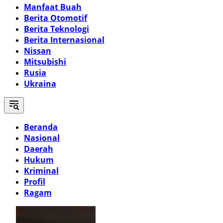
Manfaat Buah
Berita Otomotif
Berita Teknologi
Berita Internasional
Nissan
Mitsubishi
Rusia
Ukraina
Beranda
Nasional
Daerah
Hukum
Kriminal
Profil
Ragam