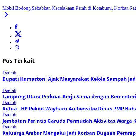
Mobil Bodong Sebabkan Kecelakaan Parah di Kotabumi, Korban Pata
Pos Terkait
Daerah
Bupati Hamartoni Ajak Masyarakat Kelola Sampah Jad
Daerah
Lampung Utara Perkuat Kerja Sama dengan Kementer
Daerah
Ketua LHP Pekon Wayharu Audiensi ke Dinas PMP Bah
Daerah
Jembatan Perintis Garuda Permudah Aktivitas Warga
Daerah
Keluarga Ambar Mengaku Jadi Korban Dugaan Perampa