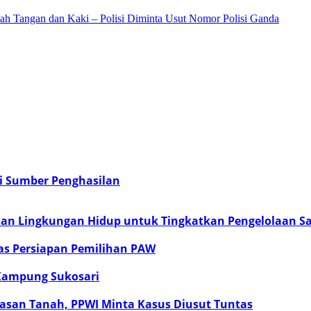
h Tangan dan Kaki – Polisi Diminta Usut Nomor Polisi Ganda
i Sumber Penghasilan
ian Lingkungan Hidup untuk Tingkatkan Pengelolaan 
as Persiapan Pemilihan PAW
 Kampung Sukosari
san Tanah, PPWI Minta Kasus Diusut Tuntas