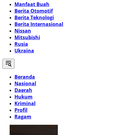
Manfaat Buah
Berita Otomotif
Berita Teknologi
Berita Internasional
Nissan
Mitsubishi
Rusia
Ukraina
Beranda
Nasional
Daerah
Hukum
Kriminal
Profil
Ragam