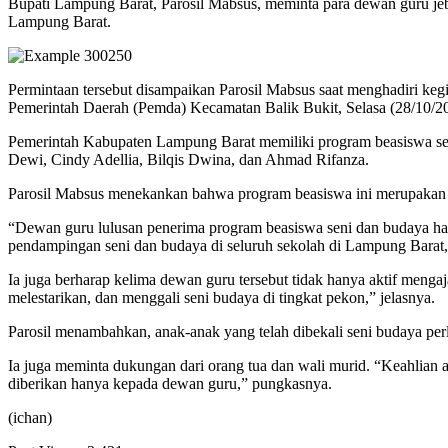
Bupati Lampung Barat, Parosil Mabsus, meminta para dewan guru jeb
Lampung Barat.
Permintaan tersebut disampaikan Parosil Mabsus saat menghadiri ke
Pemerintah Daerah (Pemda) Kecamatan Balik Bukit, Selasa (28/10/2
Pemerintah Kabupaten Lampung Barat memiliki program beasiswa seni 
Dewi, Cindy Adellia, Bilqis Dwina, dan Ahmad Rifanza.
Parosil Mabsus menekankan bahwa program beasiswa ini merupakan k
“Dewan guru lulusan penerima program beasiswa seni dan budaya har
pendampingan seni dan budaya di seluruh sekolah di Lampung Barat,”
Ia juga berharap kelima dewan guru tersebut tidak hanya aktif meng
melestarikan, dan menggali seni budaya di tingkat pekon,” jelasnya.
Parosil menambahkan, anak-anak yang telah dibekali seni budaya perlu
Ia juga meminta dukungan dari orang tua dan wali murid. “Keahlian
diberikan hanya kepada dewan guru,” pungkasnya.
(ichan)