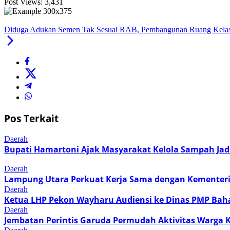
Post Views:
3,431
Diduga Adukan Semen Tak Sesuai RAB, Pembangunan Ruang Kelas 
Pos Terkait
Daerah
Bupati Hamartoni Ajak Masyarakat Kelola Sampah Jad
Daerah
Lampung Utara Perkuat Kerja Sama dengan Kementer
Daerah
Ketua LHP Pekon Wayharu Audiensi ke Dinas PMP Bah
Daerah
Jembatan Perintis Garuda Permudah Aktivitas Warga