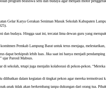
olan program beasiswa seni dan budaya agar menjadi motor penggerak 
giatan Gelar Karya Gerakan Seniman Masuk Sekolah Kabupaten Lampung
025).
dan budaya. Hingga saat ini, tercatat lima dewan guru yang merupaka
omitmen Pemkab Lampung Barat untuk terus menjaga, melestarikan, d
us dapat berkiprah lebih luas. Jika saat ini hanya menjadi pendampi
 ujar Parosil Mabsus.
ajar di sekolah, tetapi juga menjalin kolaborasi di pekon-pekon. “M
 dilibatkan dalam kegiatan di tingkat pekon agar mereka termotivasi k
 anak-anak tidak akan berkembang tanpa dukungan dari orang tua. Pih