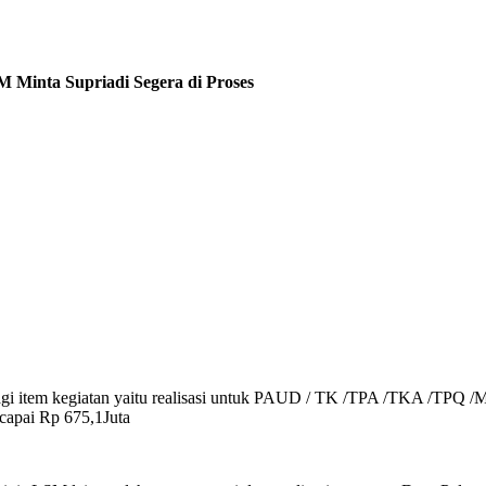
Minta Supriadi Segera di Proses
agi item kegiatan yaitu realisasi untuk PAUD / TK /TPA /TKA /TPQ /M
ncapai Rp 675,1Juta