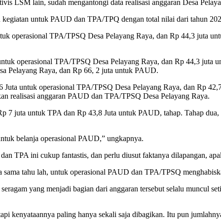
vis LSM lain, sudah mengantongi data realisasi anggaran Desa Pelay
lah kegiatan untuk PAUD dan TPA/TPQ dengan total nilai dari tahun 2
ta untuk operasional TPA/TPSQ Desa Pelayang Raya, dan Rp 44,3 juta u
Juta untuk operasional TPA/TPSQ Desa Pelayang Raya, dan Rp 44,3 juta
Desa Pelayang Raya, dan Rp 66, 2 juta untuk PAUD.
5, 6 Juta untuk operasional TPA/TPSQ Desa Pelayang Raya, dan Rp 42,
ncikan realisasi anggaran PAUD dan TPA/TPSQ Desa Pelayang Raya.
i Rp 7 juta untuk TPA dan Rp 43,8 Juta untuk PAUD, tahap. Tahap dua, 
a untuk belanja operasional PAUD,” ungkapnya.
n TPA ini cukup fantastis, dan perlu diusut faktanya dilapangan, apak
Kita sama tahu lah, untuk operasional PAUD dan TPA/TPSQ menghabiska
eragam yang menjadi bagian dari anggaran tersebut selalu muncul set
pi kenyataannya paling hanya sekali saja dibagikan. Itu pun jumlahnya