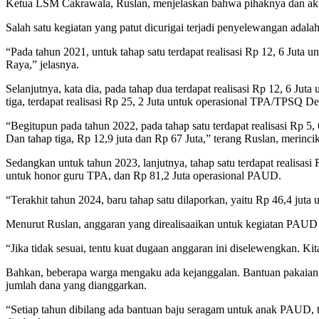
Ketua LSM Cakrawala, Ruslan, menjelaskan bahwa pihaknya dan akti
Salah satu kegiatan yang patut dicurigai terjadi penyelewangan ada
“Pada tahun 2021, untuk tahap satu terdapat realisasi Rp 12, 6 Ju
Raya,” jelasnya.
Selanjutnya, kata dia, pada tahap dua terdapat realisasi Rp 12, 6 
tiga, terdapat realisasi Rp 25, 2 Juta untuk operasional TPA/TPSQ 
“Begitupun pada tahun 2022, pada tahap satu terdapat realisasi Rp 
Dan tahap tiga, Rp 12,9 juta dan Rp 67 Juta,” terang Ruslan, meri
Sedangkan untuk tahun 2023, lanjutnya, tahap satu terdapat realisas
untuk honor guru TPA, dan Rp 81,2 Juta operasional PAUD.
“Terakhit tahun 2024, baru tahap satu dilaporkan, yaitu Rp 46,4 jut
Menurut Ruslan, anggaran yang direalisaaikan untuk kegiatan PAUD da
“Jika tidak sesuai, tentu kuat dugaan anggaran ini diselewengkan. 
Bahkan, beberapa warga mengaku ada kejanggalan. Bantuan pakaian s
jumlah dana yang dianggarkan.
“Setiap tahun dibilang ada bantuan baju seragam untuk anak PAUD, ta