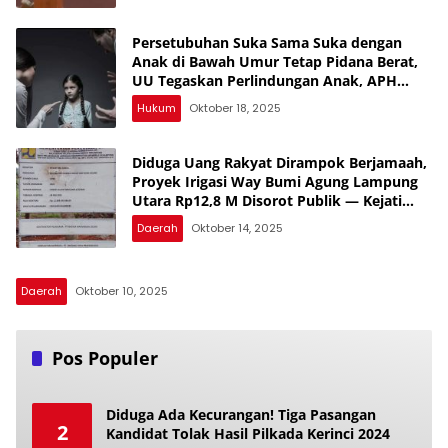
Persetubuhan Suka Sama Suka dengan
Anak di Bawah Umur Tetap Pidana Berat,
UU Tegaskan Perlindungan Anak, APH
Lampura Diminta Tegas, Banyak yang
Hukum
Oktober 18, 2025
Belum Diungkap, Periksa Semua SMA,
Banyak yang Jual Diri
Diduga Uang Rakyat Dirampok Berjamaah,
Proyek Irigasi Way Bumi Agung Lampung
Utara Rp12,8 M Disorot Publik — Kejati
Turun, Tapi Bungkam!
Daerah
Oktober 14, 2025
Daerah
Oktober 10, 2025
Pos Populer
Diduga Ada Kecurangan! Tiga Pasangan
2
Kandidat Tolak Hasil Pilkada Kerinci 2024