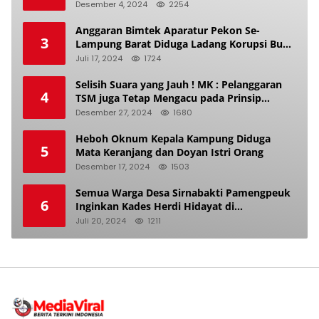
Desember 4, 2024
2254
Anggaran Bimtek Aparatur Pekon Se-
3
Lampung Barat Diduga Ladang Korupsi Buat
Makan Anak Istri
Juli 17, 2024
1724
Selisih Suara yang Jauh ! MK : Pelanggaran
4
TSM juga Tetap Mengacu pada Prinsip
Keadilan Pemilu
Desember 27, 2024
1680
Heboh Oknum Kepala Kampung Diduga
5
Mata Keranjang dan Doyan Istri Orang
Desember 17, 2024
1503
Semua Warga Desa Sirnabakti Pamengpeuk
6
Inginkan Kades Herdi Hidayat di
Berhentikan Dari Jabatan nya
Juli 20, 2024
1211