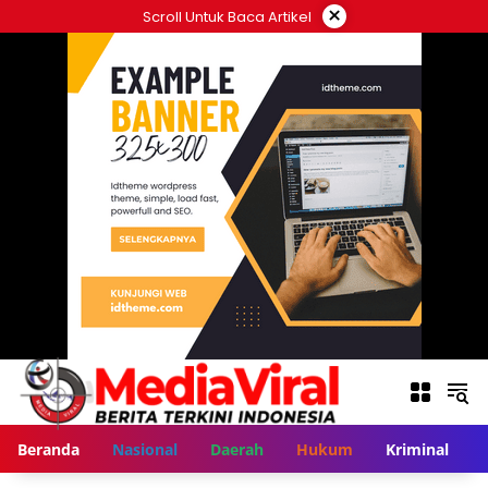
Langsung
×
Scroll Untuk Baca Artikel
ke
konten
Beranda
Nasional
Daerah
Hukum
Kriminal