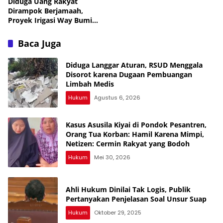
Diduga Uang Rakyat
Dirampok Berjamaah,
Proyek Irigasi Way Bumi
Agung Lampung Utara
Rp12,8 M Disorot Publik —
Baca Juga
Kejati Turun, Tapi Bungkam!
Diduga Langgar Aturan, RSUD Menggala
Disorot karena Dugaan Pembuangan
Limbah Medis
Hukum
Agustus 6, 2026
Kasus Asusila Kiyai di Pondok Pesantren,
Orang Tua Korban: Hamil Karena Mimpi,
Netizen: Cermin Rakyat yang Bodoh
Hukum
Mei 30, 2026
Ahli Hukum Dinilai Tak Logis, Publik
Pertanyakan Penjelasan Soal Unsur Suap
Hukum
Oktober 29, 2025