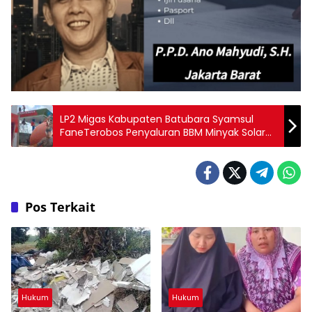
LP2 Migas Kabupaten Batubara Syamsul
FaneTerobos Penyaluran BBM Minyak Solar
Untuk Nelayan
Pos Terkait
Hukum
Hukum