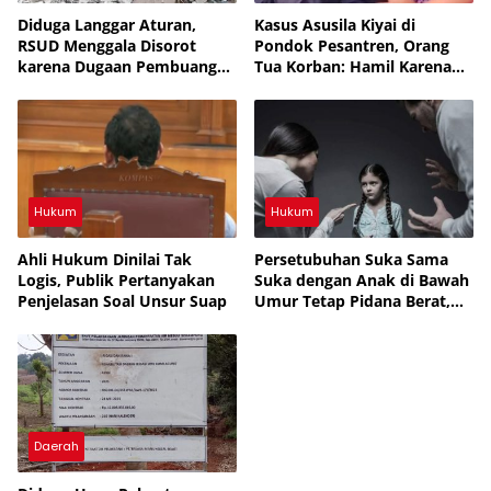
Diduga Langgar Aturan,
Kasus Asusila Kiyai di
RSUD Menggala Disorot
Pondok Pesantren, Orang
karena Dugaan Pembuangan
Tua Korban: Hamil Karena
Limbah Medis
Mimpi, Netizen: Cermin
Rakyat yang Bodoh
Hukum
Hukum
Ahli Hukum Dinilai Tak
Persetubuhan Suka Sama
Logis, Publik Pertanyakan
Suka dengan Anak di Bawah
Penjelasan Soal Unsur Suap
Umur Tetap Pidana Berat,
UU Tegaskan Perlindungan
Anak, APH Lampura Diminta
Tegas, Banyak yang Belum
Diungkap, Periksa Semua
SMA, Banyak yang Jual Diri
Daerah