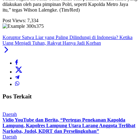
dilakukan oleh para pimpinan Polri, seperti Kapolda Metro Jaya
itu,” tegas Wilson Lalengke. (Tim/Red)
Post Views:
7,334
Koruptor Satwa Liar yang Paling Dilindungi di Indonesia? Ketika
Uang Menjadi Tuhan, Rakyat Hanya Jadi Korban
Pos Terkait
Daerah
Vidio YouTube dan Berita, “Pertegas Penekanan Kapolda
Lampung, Kapolres Lampung Utara Larang Anggota Terlibat
Narkoba, Judol, KDRT dan Perselingkuhan”
Daerah