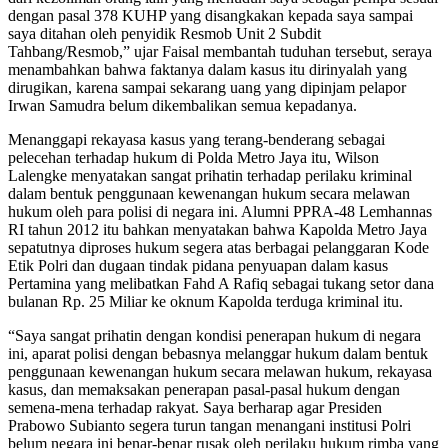
dengan pasal 378 KUHP yang disangkakan kepada saya sampai
saya ditahan oleh penyidik Resmob Unit 2 Subdit
Tahbang/Resmob,” ujar Faisal membantah tuduhan tersebut, seraya
menambahkan bahwa faktanya dalam kasus itu dirinyalah yang
dirugikan, karena sampai sekarang uang yang dipinjam pelapor
Irwan Samudra belum dikembalikan semua kepadanya.
Menanggapi rekayasa kasus yang terang-benderang sebagai
pelecehan terhadap hukum di Polda Metro Jaya itu, Wilson
Lalengke menyatakan sangat prihatin terhadap perilaku kriminal
dalam bentuk penggunaan kewenangan hukum secara melawan
hukum oleh para polisi di negara ini. Alumni PPRA-48 Lemhannas
RI tahun 2012 itu bahkan menyatakan bahwa Kapolda Metro Jaya
sepatutnya diproses hukum segera atas berbagai pelanggaran Kode
Etik Polri dan dugaan tindak pidana penyuapan dalam kasus
Pertamina yang melibatkan Fahd A Rafiq sebagai tukang setor dana
bulanan Rp. 25 Miliar ke oknum Kapolda terduga kriminal itu.
“Saya sangat prihatin dengan kondisi penerapan hukum di negara
ini, aparat polisi dengan bebasnya melanggar hukum dalam bentuk
penggunaan kewenangan hukum secara melawan hukum, rekayasa
kasus, dan memaksakan penerapan pasal-pasal hukum dengan
semena-mena terhadap rakyat. Saya berharap agar Presiden
Prabowo Subianto segera turun tangan menangani institusi Polri
belum negara ini benar-benar rusak oleh perilaku hukum rimba yang