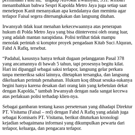
menambahkan bahwa Sespri Kapolda Metro Jaya juga setiap saat
menelepon Kanit menanyakan apa kendalanya dan meminta agar
terlapor Faisal segera ditersangkakan dan langsung ditahan.
Irwansyah tidak kuat menahan kekecewaannya atas penerapan
hukum di Polda Metro Jaya yang bisa diintervensi oleh orang luar,
yang adalah mantan narapidana. Polisi terlihat tidak mampu
menolak perintah si koruptor proyek pengadaan Kitab Suci Alquran,
Fahd A Rafiq, tersebut.
“Padahal, kasusnya hanya terkait dugaan pelanggaran Pasal 378
yang ancamannya di bawah 5 tahun, tapi prosesnya begitu kilat.
Hari ini dipanggil sebagai saksi terlapor, langsung gelar perkara
tanpa memeriksa saksi lainnya, ditetapkan tersangka, dan langsung
dikeluarkan perintah penahanan. Hukum koq dibuat sesuka-sukanya
begini hanya karena desakan dari orang lain yang kebetulan dekat
dengan Kapolda,” tambah Irwansyah dengan nada sangat kecewa
atas perlakuan polisi terhadap klien-nya.
Sebagai gambaran tentang kasus perseteruan yang dihadapi Direktur
PT. Visitama (Faisal – red) dengan Fahd A Rafiq yang adalah juga
sebagai Komisaris PT. Visitama, berikut dituturkan kronologi
kejadian sebagaimana informasi yang dikumpulkan pewarta dari
terlapor, keluarga, dan pengacara terlapor.