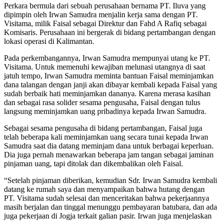
Perkara bermula dari sebuah perusahaan bernama PT. Iluva yang
dipimpin oleh Irwan Samudra menjalin kerja sama dengan PT.
Visitama, milik Faisal sebagai Direktur dan Fahd A Rafiq sebagai
Komisaris. Perusahaan ini bergerak di bidang pertambangan dengan
lokasi operasi di Kalimantan.
Pada perkembangannya, Irwan Samudra mempunyai utang ke PT.
Visitama. Untuk memenuhi kewajiban melunasi utangnya di saat
jatuh tempo, Irwan Samudra meminta bantuan Faisal meminjamkan
dana talangan dengan janji akan dibayar kembali kepada Faisal yang
sudah berbaik hati meminjamkan dananya. Karena merasa kasihan
dan sebagai rasa solider sesama pengusaha, Faisal dengan tulus
langsung meminjamkan uang pribadinya kepada Irwan Samudra.
Sebagai sesama pengusaha di bidang pertambangan, Faisal juga
telah beberapa kali meminjamkan uang secara tunai kepada Irwan
Samudra saat dia datang meminjam dana untuk berbagai keperluan.
Dia juga pernah menawarkan beberapa jam tangan sebagai jaminan
pinjaman uang, tapi ditolak dan dikembalikan oleh Faisal.
“Setelah pinjaman diberikan, kemudian Sdr. Irwan Samudra kembali
datang ke rumah saya dan menyampaikan bahwa hutang dengan
PT. Visitama sudah selesai dan menceritakan bahwa pekerjaannya
masih berjalan dan tinggal menunggu pembayaran batubara, dan ada
juga pekerjaan di Jogja terkait galian pasir. Irwan juga menjelaskan