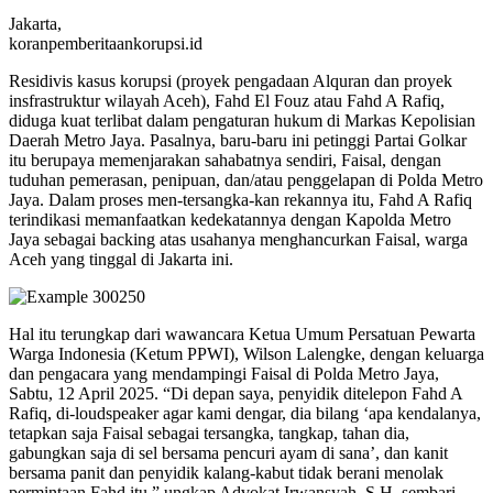
Jakarta,
koranpemberitaankorupsi.id
Residivis kasus korupsi (proyek pengadaan Alquran dan proyek
insfrastruktur wilayah Aceh), Fahd El Fouz atau Fahd A Rafiq,
diduga kuat terlibat dalam pengaturan hukum di Markas Kepolisian
Daerah Metro Jaya. Pasalnya, baru-baru ini petinggi Partai Golkar
itu berupaya memenjarakan sahabatnya sendiri, Faisal, dengan
tuduhan pemerasan, penipuan, dan/atau penggelapan di Polda Metro
Jaya. Dalam proses men-tersangka-kan rekannya itu, Fahd A Rafiq
terindikasi memanfaatkan kedekatannya dengan Kapolda Metro
Jaya sebagai backing atas usahanya menghancurkan Faisal, warga
Aceh yang tinggal di Jakarta ini.
Hal itu terungkap dari wawancara Ketua Umum Persatuan Pewarta
Warga Indonesia (Ketum PPWI), Wilson Lalengke, dengan keluarga
dan pengacara yang mendampingi Faisal di Polda Metro Jaya,
Sabtu, 12 April 2025. “Di depan saya, penyidik ditelepon Fahd A
Rafiq, di-loudspeaker agar kami dengar, dia bilang ‘apa kendalanya,
tetapkan saja Faisal sebagai tersangka, tangkap, tahan dia,
gabungkan saja di sel bersama pencuri ayam di sana’, dan kanit
bersama panit dan penyidik kalang-kabut tidak berani menolak
permintaan Fahd itu,” ungkap Advokat Irwansyah, S.H. sembari