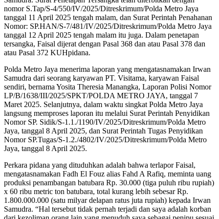
nomor S.Tap/S-4/550/IV/2025/Ditreskrimum/Polda Metro Jaya
tanggal 11 April 2025 tengah malam, dan Surat Perintah Penahanan
Nomor: SP.HAN/S-7/481/IV/2025/Ditreskrimum/Polda Metro Jaya
tanggal 12 April 2025 tengah malam itu juga. Dalam penetapan
tersangka, Faisal dijerat dengan Pasal 368 dan atau Pasal 378 dan
atau Pasal 372 KUHpidana.
Polda Metro Jaya menerima laporan yang mengatasnamakan Irwan
Samudra dari seorang karyawan PT. Visitama, karyawan Faisal
sendiri, bernama Yosita Theresia Manangka, Laporan Polisi Nomor
LP/B/1638/III/2025/SPKT/POLDA METRO JAYA, tanggal 7
Maret 2025. Selanjutnya, dalam waktu singkat Polda Metro Jaya
langsung memproses laporan itu melalui Surat Perintah Penyidikan
Nomor SP. Sidik/S-1.1./1190/IV/2025/Ditreskrimum/Polda Metro
Jaya, tanggal 8 April 2025, dan Surat Perintah Tugas Penyidikan
Nomor SP.Tugas/S-1.2./4802/IV/2025/Ditreskrimum/Polda Metro
Jaya, tanggal 8 April 2025.
Perkara pidana yang dituduhkan adalah bahwa terlapor Faisal,
mengatasnamakan Fadh El Fouz alias Fahd A Rafiq, meminta uang
produksi penambangan batubara Rp. 30.000 (tiga puluh ribu rupiah)
x 60 ribu metric ton batubara, total kurang lebih sebesar Rp.
1.800.000.000 (satu milyar delapan ratus juta rupiah) kepada Irwan
Samudra. “Hal tersebut tidak pernah terjadi dan saya adalah korban
dari kezoliman orang lain yang menuduh saya sebagai penipu sesuai