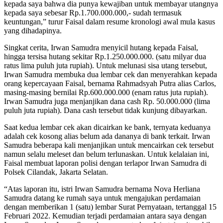
kepada saya bahwa dia punya kewajiban untuk membayar utangnya
kepada saya sebesar Rp.1.700.000.000,- sudah termasuk
keuntungan,” turur Faisal dalam resume kronologi awal mula kasus
yang dihadapinya.
Singkat cerita, Irwan Samudra menyicil hutang kepada Faisal,
hingga tersisa hutang sekitar Rp.1.250.000.000. (satu milyar dua
ratus lima puluh juta rupiah). Untuk melunasi sisa utang tersebut,
Irwan Samudra membuka dua lembar cek dan menyerahkan kepada
orang kepercayaan Faisal, bernama Rahmadsyah Putra alias Carlos,
masing-masing bernilai Rp.600.000.000 (enam ratus juta rupiah).
Irwan Samudra juga menjanjikan dana cash Rp. 50.000.000 (lima
puluh juta rupiah). Dana cash tersebut tidak kunjung dibayarkan.
Saat kedua lembar cek akan dicairkan ke bank, ternyata keduanya
adalah cek kosong alias belum ada dananya di bank terkait. Irwan
Samudra beberapa kali menjanjikan untuk mencairkan cek tersebut
namun selalu meleset dan belum terlunaskan. Untuk kelalaian ini,
Faisal membuat laporan polisi dengan terlapor Irwan Samudra di
Polsek Cilandak, Jakarta Selatan.
“Atas laporan itu, istri Irwan Samudra bernama Nova Herliana
Samudra datang ke rumah saya untuk mengajukan perdamaian
dengan memberikan 1 (satu) lembar Surat Pernyataan, tertanggal 15
Februari 2022. Kemudian terjadi perdamaian antara saya dengan