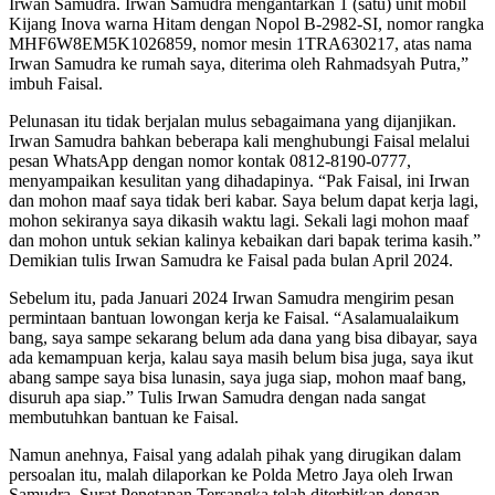
Irwan Samudra. Irwan Samudra mengantarkan 1 (satu) unit mobil
Kijang Inova warna Hitam dengan Nopol B-2982-SI, nomor rangka
MHF6W8EM5K1026859, nomor mesin 1TRA630217, atas nama
Irwan Samudra ke rumah saya, diterima oleh Rahmadsyah Putra,”
imbuh Faisal.
Pelunasan itu tidak berjalan mulus sebagaimana yang dijanjikan.
Irwan Samudra bahkan beberapa kali menghubungi Faisal melalui
pesan WhatsApp dengan nomor kontak 0812-8190-0777,
menyampaikan kesulitan yang dihadapinya. “Pak Faisal, ini Irwan
dan mohon maaf saya tidak beri kabar. Saya belum dapat kerja lagi,
mohon sekiranya saya dikasih waktu lagi. Sekali lagi mohon maaf
dan mohon untuk sekian kalinya kebaikan dari bapak terima kasih.”
Demikian tulis Irwan Samudra ke Faisal pada bulan April 2024.
Sebelum itu, pada Januari 2024 Irwan Samudra mengirim pesan
permintaan bantuan lowongan kerja ke Faisal. “Asalamualaikum
bang, saya sampe sekarang belum ada dana yang bisa dibayar, saya
ada kemampuan kerja, kalau saya masih belum bisa juga, saya ikut
abang sampe saya bisa lunasin, saya juga siap, mohon maaf bang,
disuruh apa siap.” Tulis Irwan Samudra dengan nada sangat
membutuhkan bantuan ke Faisal.
Namun anehnya, Faisal yang adalah pihak yang dirugikan dalam
persoalan itu, malah dilaporkan ke Polda Metro Jaya oleh Irwan
Samudra. Surat Penetapan Tersangka telah diterbitkan dengan