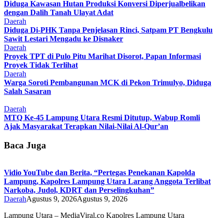
Diduga Kawasan Hutan Produksi Konversi Diperjualbelikan
dengan Dalih Tanah Ulayat Adat
Daerah
Diduga Di-PHK Tanpa Penjelasan Rinci, Satpam PT Bengkulu
Sawit Lestari Mengadu ke Disnaker
Daerah
Proyek TPT di Pulo Pitu Marihat Disorot, Papan Informasi
Proyek Tidak Terlihat
Daerah
Warga Soroti Pembangunan MCK di Pekon Trimulyo, Diduga
Salah Sasaran
Daerah
MTQ Ke-45 Lampung Utara Resmi Ditutup, Wabup Romli
Ajak Masyarakat Terapkan Nilai-Nilai Al-Qur’an
Baca Juga
Vidio YouTube dan Berita, “Pertegas Penekanan Kapolda
Lampung, Kapolres Lampung Utara Larang Anggota Terlibat
Narkoba, Judol, KDRT dan Perselingkuhan”
Daerah
Agustus 9, 2026
Agustus 9, 2026
Lampung Utara – MediaViral.co Kapolres Lampung Utara