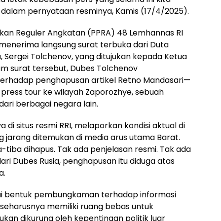
 dalam pernyataan resminya, Kamis (17/4/2025).
kan Reguler Angkatan (PPRA) 48 Lemhannas RI
a menerima langsung surat terbuka dari Duta
a, Sergei Tolchenov, yang ditujukan kepada Ketua
lam surat tersebut, Dubes Tolchenov
terhadap penghapusan artikel Retno Mandasari—
 press tour ke wilayah Zaporozhye, sebuah
dari berbagai negara lain.
 di situs resmi RRI, melaporkan kondisi aktual di
 jarang ditemukan di media arus utama Barat.
ba-tiba dihapus. Tak ada penjelasan resmi. Tak ada
 dari Dubes Rusia, penghapusan itu diduga atas
a.
agai bentuk pembungkaman terhadap informasi
is seharusnya memiliki ruang bebas untuk
kan dikurung oleh kepentingan politik luar