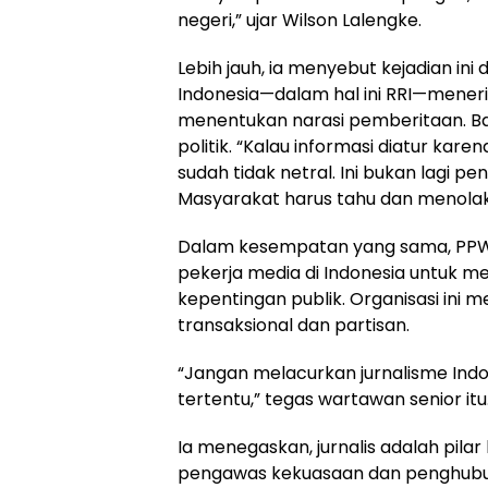
negeri,” ujar Wilson Lalengke.
Lebih jauh, ia menyebut kejadian i
Indonesia—dalam hal ini RRI—meneri
menentukan narasi pemberitaan. Ba
politik. “Kalau informasi diatur karen
sudah tidak netral. Ini bukan lagi p
Masyarakat harus tahu dan menolak 
Dalam kesempatan yang sama, PPW
pekerja media di Indonesia untuk men
kepentingan publik. Organisasi ini 
transaksional dan partisan.
“Jangan melacurkan jurnalisme Ind
tertentu,” tegas wartawan senior itu
Ia menegaskan, jurnalis adalah pil
pengawas kekuasaan dan penghubung 