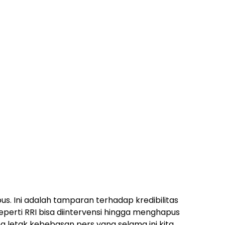
us. Ini adalah tamparan terhadap kredibilitas
seperti RRI bisa diintervensi hingga menghapus
ana letak kebebasan pers yang selama ini kita