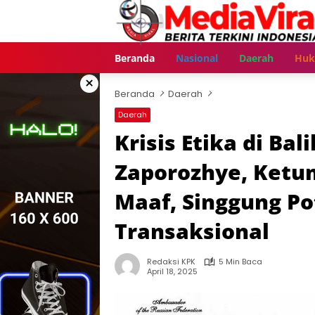
Langsung
ke
konten
Beranda
Nasional
Daerah
Hu
×
Beranda
Daerah
Daerah
Krisis Etika di Ba
Zaporozhye, Ketu
Maaf, Singgung Po
Transaksional
Redaksi KPK
5 Min Baca
April 18, 2025