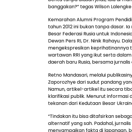
banggakan?” tegas Wilson Lalengke
Kemarahan Alumni Program Pendidi
tahun 2012 ini bukan tanpa dasar. I
Besar Federasi Rusia untuk Indonesi
Dewan Pers RI, Dr. Ninik Rahayu. Da
mengekspresikan keprihatinannya 
wartawan RRI yang ikut serta dalam
daerah baru Rusia, bersama jurnalis 
Retno Mandasari, melalui publikasinya
Zaporozhye dari sudut pandang yang
Namun, artikel-artikel itu secara ti
klarifikasi publik. Menurut informasi
tekanan dari Kedutaan Besar Ukrain
“Tindakan itu bisa ditafsirkan seb
alternatif yang sah. Padahal, jurnal
menyampaikan fakta di lapangan, bu