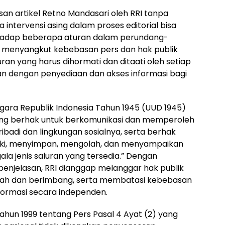
an artikel Retno Mandasari oleh RRI tanpa
 intervensi asing dalam proses editorial bisa
hadap beberapa aturan dalam perundang-
 menyangkut kebebasan pers dan hak publik
ran yang harus dihormati dan ditaati oleh setiap
n dengan penyediaan dan akses informasi bagi
ra Republik Indonesia Tahun 1945 (UUD 1945)
orang berhak untuk berkomunikasi dan memperoleh
adi dan lingkungan sosialnya, serta berhak
iki, menyimpan, mengolah, dan menyampaikan
a jenis saluran yang tersedia.” Dengan
 penjelasan, RRI dianggap melanggar hak publik
sah dan berimbang, serta membatasi kebebasan
ormasi secara independen.
un 1999 tentang Pers Pasal 4 Ayat (2) yang