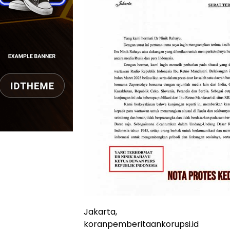
Jakarta,
koranpemberitaankorupsi.id