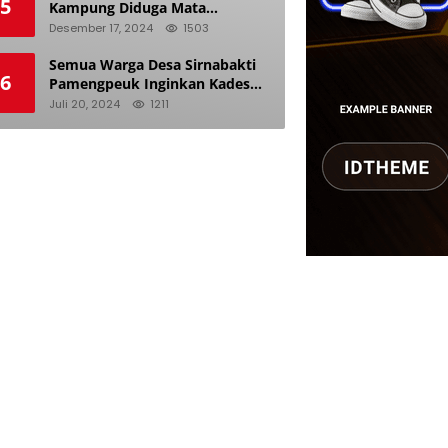
5
Kampung Diduga Mata
Keranjang dan Doyan Istri
Desember 17, 2024
1503
Orang
Semua Warga Desa Sirnabakti
6
Pamengpeuk Inginkan Kades
Herdi Hidayat di Berhentikan
Juli 20, 2024
1211
Dari Jabatan nya