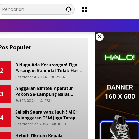
×
Pos Populer
Diduga Ada Kecurangan! Tiga
2
Pasangan Kandidat Tolak Hasil
Pilkada Kerinci 2024
Desember 4, 2024
2254
Anggaran Bimtek Aparatur
3
Pekon Se-Lampung Barat
Diduga Ladang Korupsi Buat
Juli 17, 2024
1724
Makan Anak Istri
Selisih Suara yang Jauh ! MK :
4
Pelanggaran TSM juga Tetap
Mengacu pada Prinsip Keadilan
Desember 27, 2024
1680
Pemilu
Heboh Oknum Kepala