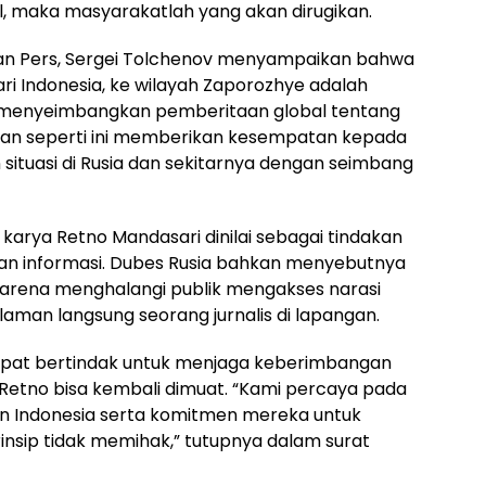
ial, maka masyarakatlah yang akan dirugikan.
n Pers, Sergei Tolchenov menyampaikan bahwa
ari Indonesia, ke wilayah Zaporozhye adalah
k menyeimbangkan pemberitaan global tentang
gan seperti ini memberikan kesempatan kepada
ituasi di Rusia dan sekitarnya dengan seimbang
karya Retno Mandasari dinilai sebagai tindakan
an informasi. Dubes Rusia bahkan menyebutnya
arena menghalangi publik mengakses narasi
man langsung seorang jurnalis di lapangan.
pat bertindak untuk menjaga keberimbangan
Retno bisa kembali dimuat. “Kami percaya pada
an Indonesia serta komitmen mereka untuk
nsip tidak memihak,” tutupnya dalam surat