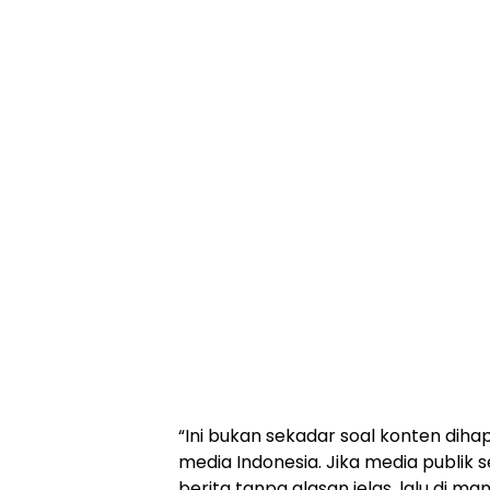
“Ini bukan sekadar soal konten dihap
media Indonesia. Jika media publik 
berita tanpa alasan jelas, lalu di m