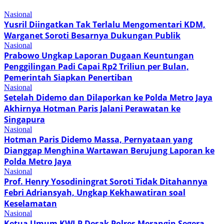
Nasional
Yusril Diingatkan Tak Terlalu Mengomentari KDM,
Warganet Soroti Besarnya Dukungan Publik
Nasional
Prabowo Ungkap Laporan Dugaan Keuntungan
Penggilingan Padi Capai Rp2 Triliun per Bulan,
Pemerintah Siapkan Penertiban
Nasional
Setelah Didemo dan Dilaporkan ke Polda Metro Jaya
Akhirnya Hotman Paris Jalani Perawatan ke
Singapura
Nasional
Hotman Paris Didemo Massa, Pernyataan yang
Dianggap Menghina Wartawan Berujung Laporan ke
Polda Metro Jaya
Nasional
Prof. Henry Yosodiningrat Soroti Tidak Ditahannya
Febri Adriansyah, Ungkap Kekhawatiran soal
Keselamatan
Nasional
Ketua Umum KWI-P Desak Polres Merangin Segera