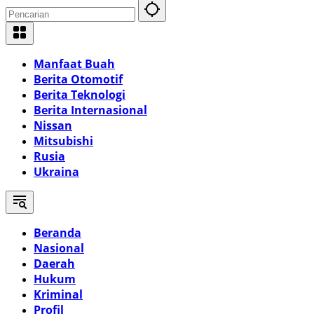
Manfaat Buah
Berita Otomotif
Berita Teknologi
Berita Internasional
Nissan
Mitsubishi
Rusia
Ukraina
Beranda
Nasional
Daerah
Hukum
Kriminal
Profil