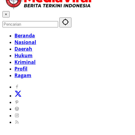
×
Beranda
Nasional
Daerah
Hukum
Kriminal
Profil
Ragam