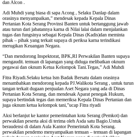
dan Alcon .
Adi Muhdi yang biasa di sapa Acong , Selaku Danlap dalam
orasinya menyampaikan,” mendesak kepada Kepala Dinas
Pertanian Kota Serang Provinsi Banten untuk bertanggung jawab
atau turun dari jabatannya karna di Nilai lalai dalam menjalankan
tugas dan fungsinya sebagai Kepala Dinas (Kadis)dan meminta
pihak – pihak yang terkait supaya di periksa karna terindikasi
merugikan Keuangan Negara.
“Dan mendorong Inspektorat, BPK,RI Perwakilan Banten supaya
mengaudit. temuan di lapangan yang diduga melibatkan oknum
pegawai dan oknum Ketua Kelompok Tani.Tegas,” Adi Muhdi
Fitra Riyadi.Selaku ketua lsm Badak Bersatu dalam orasinya
menambahkan mendorong kepada PJ.Walikota Serang , untuk turun
tangan terkait dugaan penjualan Aset Negara yang ada di Dinas
Pertanian Kota Serang, dan mendesak Aparat penegak Hukum,
supaya bertindak tegas dan memeriksa Kepala Dinas Pertanian dan
juga oknum ketua kelompok tani,”ucap Fitra riyadi
Aksi berlanjut ke kantor pemerintahan kota Serang (Pemkot) dan
perwakilan peserta aksi di terima oleh Asda satu Bagio.Untuk
beraudensi di dalam Aula Kantor Pemerintah Kota Serang.
perwakilan pendemo menyampaikan temuan – temuan di lapangan