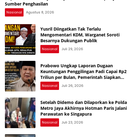
Sumber Penghasilan
Nasional
Agustus 8, 2026
Yusril Diingatkan Tak Terlalu
Mengomentari KDM, Warganet Soroti
Besarnya Dukungan Publik
Nasional
Juli 29, 2026
Prabowo Ungkap Laporan Dugaan
Keuntungan Penggilingan Padi Capai Rp2
Triliun per Bulan, Pemerintah Siapkan
Penertiban
Nasional
Juli 26, 2026
Setelah Didemo dan Dilaporkan ke Polda
Metro Jaya Akhirnya Hotman Paris Jalani
Perawatan ke Singapura
Nasional
Juli 23, 2026