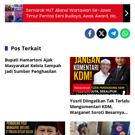
Semarak HUT Aliansi Wartawan Se-Jawa
Timur Pentas Seni Budaya, Awas Award, dan
Santunan 60 Yatim Piatu dan Dhuafa
Pos Terkait
Bupati Hamartoni Ajak
Masyarakat Kelola Sampah
Jadi Sumber Penghasilan
Nasional
Yusril Diingatkan Tak Terlalu
Mengomentari KDM,
Warganet Soroti Besarnya
Dukungan Publik