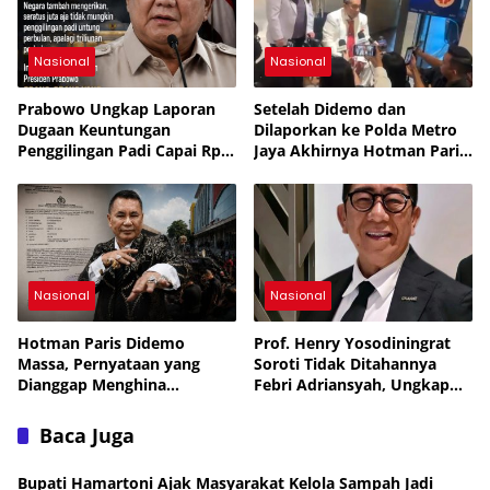
Nasional
Nasional
Prabowo Ungkap Laporan
Setelah Didemo dan
Dugaan Keuntungan
Dilaporkan ke Polda Metro
Penggilingan Padi Capai Rp2
Jaya Akhirnya Hotman Paris
Triliun per Bulan,
Jalani Perawatan ke
Pemerintah Siapkan
Singapura
Penertiban
Nasional
Nasional
Hotman Paris Didemo
Prof. Henry Yosodiningrat
Massa, Pernyataan yang
Soroti Tidak Ditahannya
Dianggap Menghina
Febri Adriansyah, Ungkap
Wartawan Berujung Laporan
Kekhawatiran soal
ke Polda Metro Jaya
Keselamatan
Baca Juga
Bupati Hamartoni Ajak Masyarakat Kelola Sampah Jadi