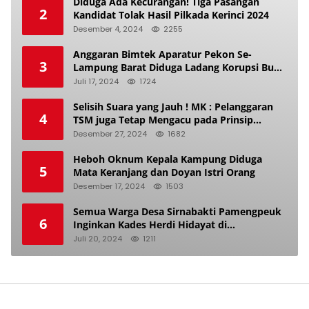
Diduga Ada Kecurangan! Tiga Pasangan
2
Kandidat Tolak Hasil Pilkada Kerinci 2024
Desember 4, 2024
2255
Anggaran Bimtek Aparatur Pekon Se-
3
Lampung Barat Diduga Ladang Korupsi Buat
Makan Anak Istri
Juli 17, 2024
1724
Selisih Suara yang Jauh ! MK : Pelanggaran
4
TSM juga Tetap Mengacu pada Prinsip
Keadilan Pemilu
Desember 27, 2024
1682
Heboh Oknum Kepala Kampung Diduga
5
Mata Keranjang dan Doyan Istri Orang
Desember 17, 2024
1503
Semua Warga Desa Sirnabakti Pamengpeuk
6
Inginkan Kades Herdi Hidayat di
Berhentikan Dari Jabatan nya
Juli 20, 2024
1211