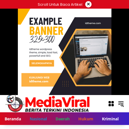
Langsung
×
Scroll Untuk Baca Artikel
ke
konten
Beranda
Nasional
Daerah
Hukum
Kriminal