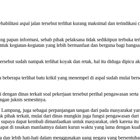
litasi aspal jalan tersebut terlihat kurang maksimal dan terindikasi c
sang papan informasi, sebab pihak pelaksana tidak sedikitpun terbuka 
uk kegiatan-kegiatan yang lebih bermanfaat dan berguna bagi bangsa, 
rsebut sudah nampak terlihat koyak dan retak, hal itu diduga dipicu ak
beberapa terlihat batu krikil yang menempel di aspal sudah mulai bers
i dengan dinas terkait soal pekerjaan tersebut perihal pengawasan ser
engan juknis semestinya.
i Lampung, juga sebagai perpanjangan tangan dari pada masyarakat y
 pihak terkait, mulai dari dinas mungkin juga fungsi pengawasan dari
ra supaya dapat kembali dimanfaatkan untuk masyarakat, oleh karena i
apat di rasakan manfaatnya dalam kurun waktu yang lama dengan kualit
 dan lebih hati-hati dalam menggunakan uang negara yang bersentuhan