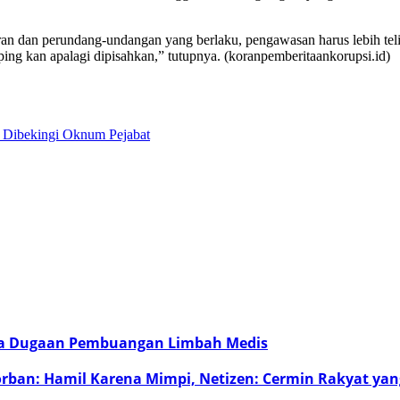
uran dan perundang-undangan yang berlaku, pengawasan harus lebih teli
ing kan apalagi dipisahkan,” tutupnya. (koranpemberitaankorupsi.id)
h Dibekingi Oknum Pejabat
ena Dugaan Pembuangan Limbah Medis
Korban: Hamil Karena Mimpi, Netizen: Cermin Rakyat ya