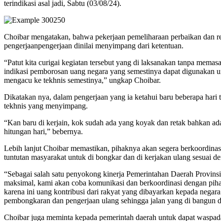
terindikasi asal jadi, Sabtu (03/08/24).
Choibar mengatakan, bahwa pekerjaan pemeliharaan perbaikan dan rehabi
pengerjaanpengerjaan dinilai menyimpang dari ketentuan.
“Patut kita curigai kegiatan tersebut yang di laksanakan tanpa mema
indikasi pemborosan uang negara yang semestinya dapat digunakan unt
mengacu ke tekhnis semestinya,” ungkap Choibar.
Dikatakan nya, dalam pengerjaan yang ia ketahui baru beberapa hari te
tekhnis yang menyimpang.
“Kan baru di kerjain, kok sudah ada yang koyak dan retak bahkan ada 
hitungan hari,” bebernya.
Lebih lanjut Choibar memastikan, pihaknya akan segera berkoordinas
tuntutan masyarakat untuk di bongkar dan di kerjakan ulang sesuai d
“Sebagai salah satu penyokong kinerja Pemerintahan Daerah Provins
maksimal, kami akan coba komunikasi dan berkoordinasi dengan pihak
karena ini uang kontribusi dari rakyat yang dibayarkan kepada nega
pembongkaran dan pengerjaan ulang sehingga jalan yang di bangun d
Choibar juga meminta kepada pemerintah daerah untuk dapat waspada