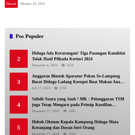
Daerah
Oktober 10, 2025
Pos Populer
Diduga Ada Kecurangan! Tiga Pasangan Kandidat
2
Tolak Hasil Pilkada Kerinci 2024
Desember 4, 2024
2254
Anggaran Bimtek Aparatur Pekon Se-Lampung
3
Barat Diduga Ladang Korupsi Buat Makan Anak
Istri
Juli 17, 2024
1724
Selisih Suara yang Jauh ! MK : Pelanggaran TSM
4
juga Tetap Mengacu pada Prinsip Keadilan
Pemilu
Desember 27, 2024
1682
Heboh Oknum Kepala Kampung Diduga Mata
5
Keranjang dan Doyan Istri Orang
Desember 17, 2024
1503