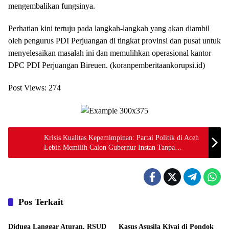
mengembalikan fungsinya.
Perhatian kini tertuju pada langkah-langkah yang akan diambil
oleh pengurus PDI Perjuangan di tingkat provinsi dan pusat untuk
menyelesaikan masalah ini dan memulihkan operasional kantor
DPC PDI Perjuangan Bireuen. (koranpemberitaankorupsi.id)
Post Views:
274
Krisis Kualitas Kepemimpinan: Partai Politik di Aceh
Lebih Memilih Calon Gubernur Instan Tanpa
Memperhatikan Kemampuan Baca Al-Qur’an
Pos Terkait
Hukum
Hukum
Diduga Langgar Aturan, RSUD
Kasus Asusila Kiyai di Pondok