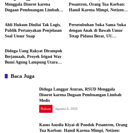
Menggala Disorot karena
Pesantren, Orang Tua Korban:
Dugaan Pembuangan Limbah
Hamil Karena Mimpi, Netizen:
Hukum
Hukum
Medis
Cermin Rakyat yang Bodoh
Ahli Hukum Dinilai Tak Logis,
Persetubuhan Suka Sama Suka
Publik Pertanyakan Penjelasan
dengan Anak di Bawah Umur
Soal Unsur Suap
Tetap Pidana Berat, UU
Daerah
Tegaskan Perlindungan Anak,
APH Lampura Diminta Tegas,
Diduga Uang Rakyat Dirampok
Banyak yang Belum Diungkap,
Berjamaah, Proyek Irigasi Way
Periksa Semua SMA, Banyak
Bumi Agung Lampung Utara
yang Jual Diri
Rp12,8 M Disorot Publik —
Kejati Turun, Tapi Bungkam!
Baca Juga
Diduga Langgar Aturan, RSUD Menggala
Disorot karena Dugaan Pembuangan Limbah
Medis
Hukum
Agustus 6, 2026
Kasus Asusila Kiyai di Pondok Pesantren, Orang
Tua Korban: Hamil Karena Mimpi, Netizen: