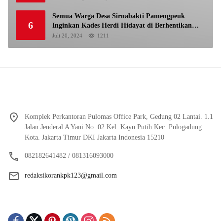
Semua Warga Desa Sirnabakti Pamengpeuk
6
Inginkan Kades Herdi Hidayat di Berhentikan
Dari Jabatan nya
Juli 20, 2024
1211
Komplek Perkantoran Pulomas Office Park, Gedung 02 Lantai. 1.1
Jalan Jenderal A Yani No. 02 Kel. Kayu Putih Kec. Pulogadung
Kota. Jakarta Timur DKI Jakarta Indonesia 15210
082182641482 / 081316093000
redaksikorankpk123@gmail.com