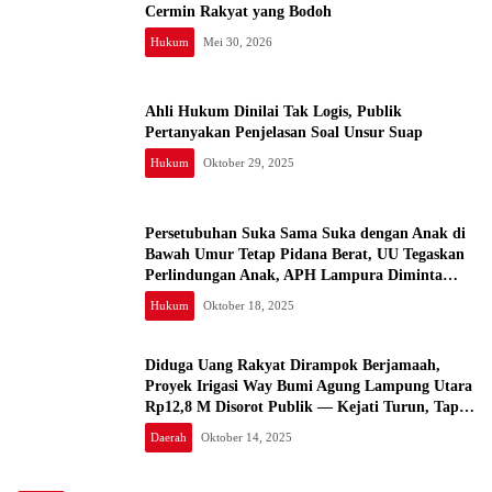
Cermin Rakyat yang Bodoh
Hukum
Mei 30, 2026
Ahli Hukum Dinilai Tak Logis, Publik
Pertanyakan Penjelasan Soal Unsur Suap
Hukum
Oktober 29, 2025
Persetubuhan Suka Sama Suka dengan Anak di
Bawah Umur Tetap Pidana Berat, UU Tegaskan
Perlindungan Anak, APH Lampura Diminta
Tegas, Banyak yang Belum Diungkap, Periksa
Hukum
Oktober 18, 2025
Semua SMA, Banyak yang Jual Diri
Diduga Uang Rakyat Dirampok Berjamaah,
Proyek Irigasi Way Bumi Agung Lampung Utara
Rp12,8 M Disorot Publik — Kejati Turun, Tapi
Bungkam!
Daerah
Oktober 14, 2025