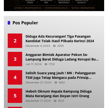
Pos Populer
Diduga Ada Kecurangan! Tiga Pasangan
2
Kandidat Tolak Hasil Pilkada Kerinci 2024
Desember 4, 2024
2255
Anggaran Bimtek Aparatur Pekon Se-
3
Lampung Barat Diduga Ladang Korupsi Buat
Makan Anak Istri
Juli 17, 2024
1724
Selisih Suara yang Jauh ! MK : Pelanggaran
4
TSM juga Tetap Mengacu pada Prinsip
Keadilan Pemilu
Desember 27, 2024
1682
Heboh Oknum Kepala Kampung Diduga
5
Mata Keranjang dan Doyan Istri Orang
Desember 17, 2024
1503