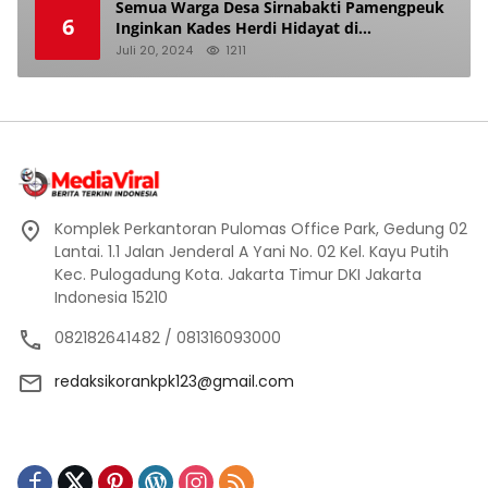
Semua Warga Desa Sirnabakti Pamengpeuk
6
Inginkan Kades Herdi Hidayat di
Berhentikan Dari Jabatan nya
Juli 20, 2024
1211
Komplek Perkantoran Pulomas Office Park, Gedung 02
Lantai. 1.1 Jalan Jenderal A Yani No. 02 Kel. Kayu Putih
Kec. Pulogadung Kota. Jakarta Timur DKI Jakarta
Indonesia 15210
082182641482 / 081316093000
redaksikorankpk123@gmail.com