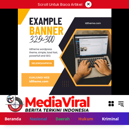
Langsung
×
Scroll Untuk Baca Artikel
ke
konten
Beranda
Nasional
Daerah
Hukum
Kriminal