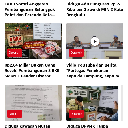
FABB Soroti Anggaran
Diduga Ada Pungutan Rp55
Pembangunan Belungguk
Ribu per Siswa di MIN 2 Kota
Point dan Berendo Kota
Bengkulu
Bengkulu
Daerah
Daerah
Rp2,64 Miliar Bukan Uang
Vidio YouTube dan Berita,
Receh! Pembangunan 8 RKB
“Pertegas Penekanan
SMKN 1 Bandar Disorot
Kapolda Lampung, Kapolres
Lampung Utara Larang
Anggota Terlibat Narkoba,
Judol, KDRT dan
Perselingkuhan”
Daerah
Daerah
Diduga Kawasan Hutan
Diduga Di-PHK Tanpa