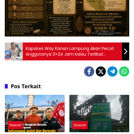
Kapolres Way Kanan Lampung Akan Pecat
Anggotanya 3×24 Jam Kalau Terlibat
Penambangan Emas Ilegal dan Perambahan
Lahan di PTPN 1 Regional 1 Bapu
Pos Terkait
Daerah
Daerah