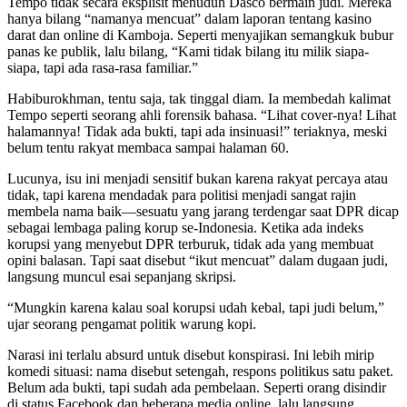
Tempo tidak secara eksplisit menuduh Dasco bermain judi. Mereka
hanya bilang “namanya mencuat” dalam laporan tentang kasino
darat dan online di Kamboja. Seperti menyajikan semangkuk bubur
panas ke publik, lalu bilang, “Kami tidak bilang itu milik siapa-
siapa, tapi ada rasa-rasa familiar.”
Habiburokhman, tentu saja, tak tinggal diam. Ia membedah kalimat
Tempo seperti seorang ahli forensik bahasa. “Lihat cover-nya! Lihat
halamannya! Tidak ada bukti, tapi ada insinuasi!” teriaknya, meski
belum tentu rakyat membaca sampai halaman 60.
Lucunya, isu ini menjadi sensitif bukan karena rakyat percaya atau
tidak, tapi karena mendadak para politisi menjadi sangat rajin
membela nama baik—sesuatu yang jarang terdengar saat DPR dicap
sebagai lembaga paling korup se-Indonesia. Ketika ada indeks
korupsi yang menyebut DPR terburuk, tidak ada yang membuat
opini balasan. Tapi saat disebut “ikut mencuat” dalam dugaan judi,
langsung muncul esai sepanjang skripsi.
“Mungkin karena kalau soal korupsi udah kebal, tapi judi belum,”
ujar seorang pengamat politik warung kopi.
Narasi ini terlalu absurd untuk disebut konspirasi. Ini lebih mirip
komedi situasi: nama disebut setengah, respons politikus satu paket.
Belum ada bukti, tapi sudah ada pembelaan. Seperti orang disindir
di status Facebook dan beberapa media online, lalu langsung