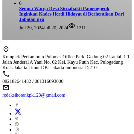
6
Semua Warga Desa Sirnabakti Pamengpeuk
Inginkan Kades Herdi Hidayat di Berhentikan Dari
Jabatan nya
Juli 20, 2024
Juli 20, 2024
1211
Komplek Perkantoran Pulomas Office Park, Gedung 02 Lantai. 1.1
Jalan Jenderal A Yani No. 02 Kel. Kayu Putih Kec. Pulogadung
Kota. Jakarta Timur DKI Jakarta Indonesia 15210
082182641482 / 081316093000
redaksikorankpk123@gmail.com