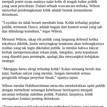
menjadi potret nyata matinya nalar kritis di tengah kultur politik
yang sarat pencitraan. Dalam sebuah wawancara terbuka, Wilson
menyebut pembungkaman kritik adalah bentuk kemunduran
demokrasi.
“Loyalitas itu tidak berarti membabi buta. Kritik terhadap pejabat
publik, termasuk Dasco, adalah bagian dari kontrol sosial yang sah
dan dilindungi konstitusi,” tegas Wilson.
Menurut Wilson, sikap elit politik yang langsung defensif ketika
tokohnya dikritik, justru menyingkap ketakutan akan terbongkarnya
realitas yang tak ingin diketahui publik. Ia menilai bahwa rakyat
berhak mempertanyakan rekam jejak, integritas, serta keputusan
yang diambil para pemimpin, apalagi jika menyangkut kebijakan
strategis.
“Mengapa harus alergi terhadap kritik? Kalau memang bersih dan
jujur, biarkan rakyat yang menilai. Jangan menuduh semua
pengkritik sebagai penyebar fitnah,” ujarnya tajam.
Wilson menilai Habiburrohman mencoba membelokkan opini publik
dengan memelintir semangat kebebasan berekspresi menjadi
ancaman terhadap stabilitas politik. Padahal, lanjutnya, kritik
merupakan fondasi penting demokrasi.
“Tugas utama wakil rakyat bukan melindungi kolega, tapi melayani