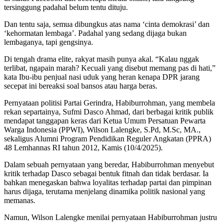
tersinggung padahal belum tentu dituju.
Dan tentu saja, semua dibungkus atas nama ‘cinta demokrasi’ dan
‘kehormatan lembaga’. Padahal yang sedang dijaga bukan
lembaganya, tapi gengsinya.
Di tengah drama elite, rakyat masih punya akal. “Kalau nggak
terlibat, ngapain marah? Kecuali yang disebut memang pas di hati,”
kata Ibu-ibu penjual nasi uduk yang heran kenapa DPR jarang
secepat ini bereaksi soal bansos atau harga beras.
Pernyataan politisi Partai Gerindra, Habiburrohman, yang membela
rekan separtainya, Sufmi Dasco Ahmad, dari berbagai kritik publik
mendapat tanggapan keras dari Ketua Umum Persatuan Pewarta
Warga Indonesia (PPWI), Wilson Lalengke, S.Pd, M.Sc, MA.,
sekaligus Alumni Program Pendidikan Reguler Angkatan (PPRA)
48 Lemhannas RI tahun 2012, Kamis (10/4/2025).
Dalam sebuah pernyataan yang beredar, Habiburrohman menyebut
kritik terhadap Dasco sebagai bentuk fitnah dan tidak berdasar. Ia
bahkan menegaskan bahwa loyalitas terhadap partai dan pimpinan
harus dijaga, terutama menjelang dinamika politik nasional yang
memanas.
Namun, Wilson Lalengke menilai pernyataan Habiburrohman justru