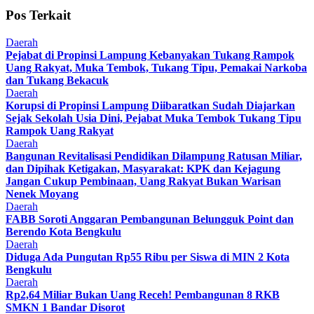
Pos Terkait
Daerah
Pejabat di Propinsi Lampung Kebanyakan Tukang Rampok
Uang Rakyat, Muka Tembok, Tukang Tipu, Pemakai Narkoba
dan Tukang Bekacuk
Daerah
Korupsi di Propinsi Lampung Diibaratkan Sudah Diajarkan
Sejak Sekolah Usia Dini, Pejabat Muka Tembok Tukang Tipu
Rampok Uang Rakyat
Daerah
Bangunan Revitalisasi Pendidikan Dilampung Ratusan Miliar,
dan Dipihak Ketigakan, Masyarakat: KPK dan Kejagung
Jangan Cukup Pembinaan, Uang Rakyat Bukan Warisan
Nenek Moyang
Daerah
FABB Soroti Anggaran Pembangunan Belungguk Point dan
Berendo Kota Bengkulu
Daerah
Diduga Ada Pungutan Rp55 Ribu per Siswa di MIN 2 Kota
Bengkulu
Daerah
Rp2,64 Miliar Bukan Uang Receh! Pembangunan 8 RKB
SMKN 1 Bandar Disorot