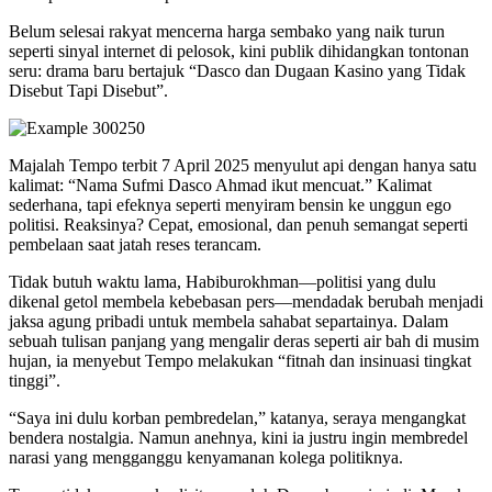
Belum selesai rakyat mencerna harga sembako yang naik turun
seperti sinyal internet di pelosok, kini publik dihidangkan tontonan
seru: drama baru bertajuk “Dasco dan Dugaan Kasino yang Tidak
Disebut Tapi Disebut”.
Majalah Tempo terbit 7 April 2025 menyulut api dengan hanya satu
kalimat: “Nama Sufmi Dasco Ahmad ikut mencuat.” Kalimat
sederhana, tapi efeknya seperti menyiram bensin ke unggun ego
politisi. Reaksinya? Cepat, emosional, dan penuh semangat seperti
pembelaan saat jatah reses terancam.
Tidak butuh waktu lama, Habiburokhman—politisi yang dulu
dikenal getol membela kebebasan pers—mendadak berubah menjadi
jaksa agung pribadi untuk membela sahabat separtainya. Dalam
sebuah tulisan panjang yang mengalir deras seperti air bah di musim
hujan, ia menyebut Tempo melakukan “fitnah dan insinuasi tingkat
tinggi”.
“Saya ini dulu korban pembredelan,” katanya, seraya mengangkat
bendera nostalgia. Namun anehnya, kini ia justru ingin membredel
narasi yang mengganggu kenyamanan kolega politiknya.