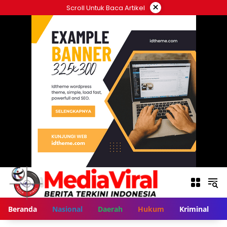
Langsung
×
Scroll Untuk Baca Artikel
ke
konten
Beranda
Nasional
Daerah
Hukum
Kriminal