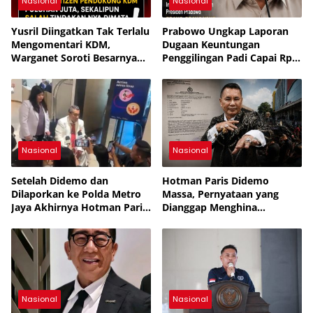
Nasional
Nasional
Yusril Diingatkan Tak Terlalu
Prabowo Ungkap Laporan
Mengomentari KDM,
Dugaan Keuntungan
Warganet Soroti Besarnya
Penggilingan Padi Capai Rp2
Dukungan Publik
Triliun per Bulan,
Pemerintah Siapkan
Penertiban
Nasional
Nasional
Setelah Didemo dan
Hotman Paris Didemo
Dilaporkan ke Polda Metro
Massa, Pernyataan yang
Jaya Akhirnya Hotman Paris
Dianggap Menghina
Jalani Perawatan ke
Wartawan Berujung Laporan
Singapura
ke Polda Metro Jaya
Nasional
Nasional