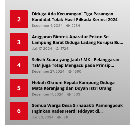
Diduga Ada Kecurangan! Tiga Pasangan
2
Kandidat Tolak Hasil Pilkada Kerinci 2024
Desember 4, 2024
2254
Anggaran Bimtek Aparatur Pekon Se-
3
Lampung Barat Diduga Ladang Korupsi Buat
Makan Anak Istri
Juli 17, 2024
1724
Selisih Suara yang Jauh ! MK : Pelanggaran
4
TSM juga Tetap Mengacu pada Prinsip
Keadilan Pemilu
Desember 27, 2024
1680
Heboh Oknum Kepala Kampung Diduga
5
Mata Keranjang dan Doyan Istri Orang
Desember 17, 2024
1503
Semua Warga Desa Sirnabakti Pamengpeuk
6
Inginkan Kades Herdi Hidayat di
Berhentikan Dari Jabatan nya
Juli 20, 2024
1211