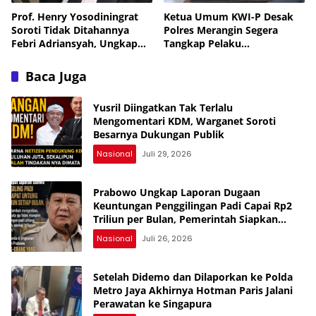
Prof. Henry Yosodiningrat
Ketua Umum KWI-P Desak
Soroti Tidak Ditahannya
Polres Merangin Segera
Febri Adriansyah, Ungkap
Tangkap Pelaku
Kekhawatiran soal
Pengeroyokan Ketua DPC
Keselamatan
KWI-P Merangin
Baca Juga
Yusril Diingatkan Tak Terlalu
Mengomentari KDM, Warganet Soroti
Besarnya Dukungan Publik
Nasional
Juli 29, 2026
Prabowo Ungkap Laporan Dugaan
Keuntungan Penggilingan Padi Capai Rp2
Triliun per Bulan, Pemerintah Siapkan
Penertiban
Nasional
Juli 26, 2026
Setelah Didemo dan Dilaporkan ke Polda
Metro Jaya Akhirnya Hotman Paris Jalani
Perawatan ke Singapura