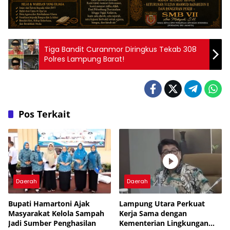
Tiga Bandit Curanmor Diringkus Tekab 308
Polres Lampung Barat!
Pos Terkait
Daerah
Daerah
Bupati Hamartoni Ajak
Lampung Utara Perkuat
Masyarakat Kelola Sampah
Kerja Sama dengan
Jadi Sumber Penghasilan
Kementerian Lingkungan