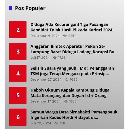
Pos Populer
Diduga Ada Kecurangan! Tiga Pasangan
2
Kandidat Tolak Hasil Pilkada Kerinci 2024
Desember 4, 2024
2254
Anggaran Bimtek Aparatur Pekon Se-
3
Lampung Barat Diduga Ladang Korupsi Buat
Makan Anak Istri
Juli 17, 2024
1724
Selisih Suara yang Jauh ! MK : Pelanggaran
4
TSM juga Tetap Mengacu pada Prinsip
Keadilan Pemilu
Desember 27, 2024
1682
Heboh Oknum Kepala Kampung Diduga
5
Mata Keranjang dan Doyan Istri Orang
Desember 17, 2024
1503
Semua Warga Desa Sirnabakti Pamengpeuk
6
Inginkan Kades Herdi Hidayat di
Berhentikan Dari Jabatan nya
Juli 20, 2024
1211