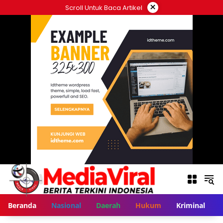
Langsung
×
Scroll Untuk Baca Artikel
ke
konten
Beranda
Nasional
Daerah
Hukum
Kriminal