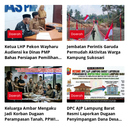
Hidup untuk Tingkatkan
Pengelolaan Sampah
Daerah
Daerah
Ketua LHP Pekon Wayharu
Jembatan Perintis Garuda
Audiensi ke Dinas PMP
Permudah Aktivitas Warga
Bahas Persiapan Pemilihan
Kampung Sukosari
PAW
Daerah
Daerah
Keluarga Ambar Mengaku
DPC AJP Lampung Barat
Jadi Korban Dugaan
Resmi Laporkan Dugaan
Perampasan Tanah, PPWI
Penyimpangan Dana Desa
Minta Kasus Diusut Tuntas
Pekon Trimulyo ke