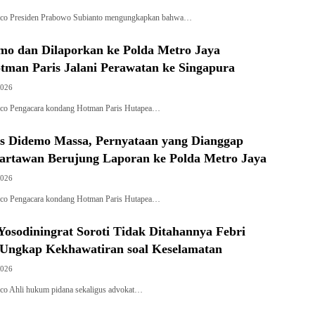
al.co Presiden Prabowo Subianto mengungkapkan bahwa…
emo dan Dilaporkan ke Polda Metro Jaya
tman Paris Jalani Perawatan ke Singapura
2026
l.co Pengacara kondang Hotman Paris Hutapea…
s Didemo Massa, Pernyataan yang Dianggap
rtawan Berujung Laporan ke Polda Metro Jaya
2026
l.co Pengacara kondang Hotman Paris Hutapea…
Yosodiningrat Soroti Tidak Ditahannya Febri
 Ungkap Kekhawatiran soal Keselamatan
2026
l.co Ahli hukum pidana sekaligus advokat…