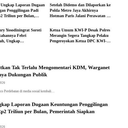
 Ungkap Laporan Dugaan
Setelah Didemo dan Dilaporkan ke
an Penggilingan Padi
Polda Metro Jaya Akhirnya
2 Triliun per Bulan,
Hotman Paris Jalani Perawatan ke
Nasional
ah Siapkan Penertiban
Singapura
nry Yosodiningrat Soroti
Ketua Umum KWI-P Desak Polres
tahannya Febri
Merangin Segera Tangkap Pelaku
yah, Ungkap
Pengeroyokan Ketua DPC KWI-P
iran soal Keselamatan
Merangin
gatkan Tak Terlalu Mengomentari KDM, Warganet
rnya Dukungan Publik
2026
.co Perdebatan di media sosial kembali…
kap Laporan Dugaan Keuntungan Penggilingan
p2 Triliun per Bulan, Pemerintah Siapkan
2026