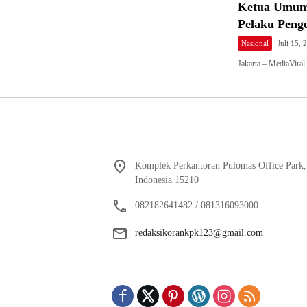
Ketua Umum 
Pelaku Peng
Nasional
Juli 15, 
Jakarta – MediaVir
Komplek Perkantoran Pulomas Office Park, 
Indonesia 15210
082182641482 / 081316093000
redaksikorankpk123@gmail.com