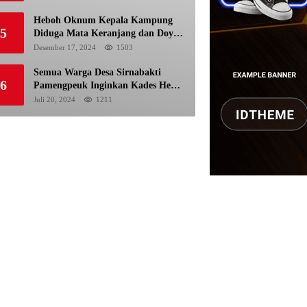
Pemilu
Heboh Oknum Kepala Kampung
5
Diduga Mata Keranjang dan Doyan
Istri Orang
Desember 17, 2024
1503
Semua Warga Desa Sirnabakti
6
Pamengpeuk Inginkan Kades Herdi
Hidayat di Berhentikan Dari
Juli 20, 2024
1211
Jabatan nya