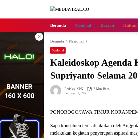
Langsung
ke
konten
Beranda
Nasional
Daerah
Hukum
×
Beranda
Nasional
Nasional
Kaleidoskop Agenda 
Supriyanto Selama 20
Redaksi KPK
2 Min Baca
Februari 1, 2025
PONOROGO/JAWA TIMUR KORANPEM
Sapa konstituen terus dilakukan oleh Anggo
melakukan kegiatan penyerapan aspirasi mas