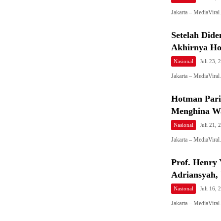
Jakarta – MediaVir
Setelah Did
Akhirnya Ho
Nasional
Juli 23, 
Jakarta – MediaVira
Hotman Pari
Menghina Wa
Nasional
Juli 21, 
Jakarta – MediaVira
Prof. Henry 
Adriansyah,
Nasional
Juli 16, 
Jakarta – MediaVira