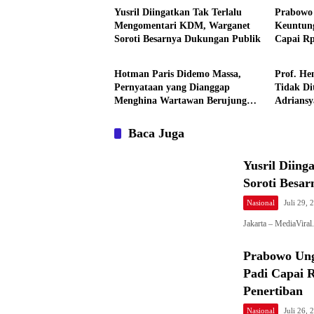
Yusril Diingatkan Tak Terlalu
Prabowo
Mengomentari KDM, Warganet
Keuntung
Soroti Besarnya Dukungan Publik
Capai Rp
Nasional
Nasional
Pemerint
Hotman Paris Didemo Massa,
Prof. He
Pernyataan yang Dianggap
Tidak Di
Menghina Wartawan Berujung
Adrians
Laporan ke Polda Metro Jaya
Kekhawat
Baca Juga
Yusril Diin
Soroti Besa
Nasional
Juli 29, 
Jakarta – MediaViral
Prabowo Ung
Padi Capai R
Penertiban
Nasional
Juli 26, 