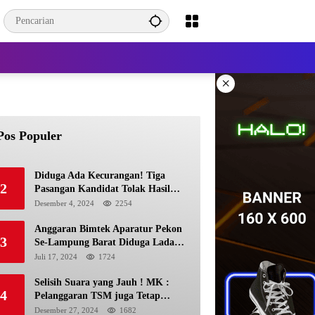
×
Pos Populer
Diduga Ada Kecurangan! Tiga
2
Pasangan Kandidat Tolak Hasil
Pilkada Kerinci 2024
Desember 4, 2024
2254
Anggaran Bimtek Aparatur Pekon
3
Se-Lampung Barat Diduga Ladang
Korupsi Buat Makan Anak Istri
Juli 17, 2024
1724
Selisih Suara yang Jauh ! MK :
4
Pelanggaran TSM juga Tetap
Mengacu pada Prinsip Keadilan
Desember 27, 2024
1682