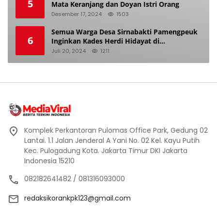
5
Mata Keranjang dan Doyan Istri Orang
Desember 17, 2024
1503
Semua Warga Desa Sirnabakti Pamengpeuk
6
Inginkan Kades Herdi Hidayat di
Berhentikan Dari Jabatan nya
Juli 20, 2024
1211
Komplek Perkantoran Pulomas Office Park, Gedung 02
Lantai. 1.1 Jalan Jenderal A Yani No. 02 Kel. Kayu Putih
Kec. Pulogadung Kota. Jakarta Timur DKI Jakarta
Indonesia 15210
082182641482 / 081316093000
redaksikorankpk123@gmail.com