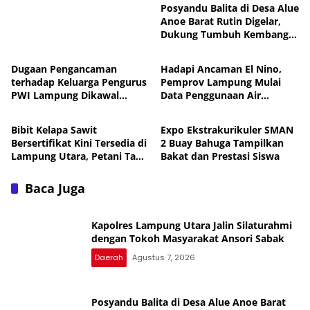
Posyandu Balita di Desa Alue
Anoe Barat Rutin Digelar,
Dukung Tumbuh Kembang
Daerah
Daerah
Anak
Dugaan Pengancaman
Hadapi Ancaman El Nino,
terhadap Keluarga Pengurus
Pemprov Lampung Mulai
PWI Lampung Dikawal
Data Penggunaan Air
Daerah
Daerah
Legislator dan Jurnalis
Perusahaan
Bibit Kelapa Sawit
Expo Ekstrakurikuler SMAN
Bersertifikat Kini Tersedia di
2 Buay Bahuga Tampilkan
Lampung Utara, Petani Tak
Bakat dan Prestasi Siswa
Perlu Lagi Beli ke Luar
Daerah
Baca Juga
Kapolres Lampung Utara Jalin Silaturahmi
dengan Tokoh Masyarakat Ansori Sabak
Daerah
Agustus 7, 2026
Posyandu Balita di Desa Alue Anoe Barat