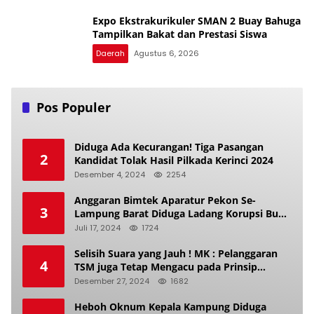
Expo Ekstrakurikuler SMAN 2 Buay Bahuga
Tampilkan Bakat dan Prestasi Siswa
Daerah
Agustus 6, 2026
Pos Populer
Diduga Ada Kecurangan! Tiga Pasangan
2
Kandidat Tolak Hasil Pilkada Kerinci 2024
Desember 4, 2024
2254
Anggaran Bimtek Aparatur Pekon Se-
3
Lampung Barat Diduga Ladang Korupsi Buat
Makan Anak Istri
Juli 17, 2024
1724
Selisih Suara yang Jauh ! MK : Pelanggaran
4
TSM juga Tetap Mengacu pada Prinsip
Keadilan Pemilu
Desember 27, 2024
1682
Heboh Oknum Kepala Kampung Diduga