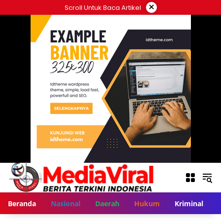
Langsung
×
Scroll Untuk Baca Artikel
ke
konten
Beranda
Nasional
Daerah
Hukum
Kriminal