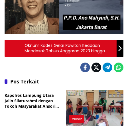
Oknum Kades Gelar Pawitan Keadaan
Mendesak Tahun Anggaran 2023 Hingga
Anggaran Rp 226.800.000 Tolong Segera
Tangkap dan limpahkan Ke AFH
Pos Terkait
Daerah
Kapolres Lampung Utara
Jalin Silaturahmi dengan
Tokoh Masyarakat Ansori
Sabak
Daerah