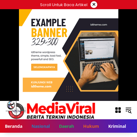
Langsung
×
Scroll Untuk Baca Artikel
ke
konten
Beranda
Nasional
Daerah
Hukum
Kriminal