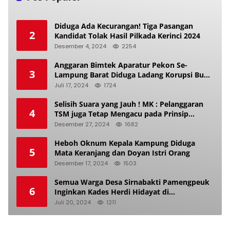
Diduga Ada Kecurangan! Tiga Pasangan
2
Kandidat Tolak Hasil Pilkada Kerinci 2024
Desember 4, 2024
2254
Anggaran Bimtek Aparatur Pekon Se-
3
Lampung Barat Diduga Ladang Korupsi Buat
Makan Anak Istri
Juli 17, 2024
1724
Selisih Suara yang Jauh ! MK : Pelanggaran
4
TSM juga Tetap Mengacu pada Prinsip
Keadilan Pemilu
Desember 27, 2024
1682
Heboh Oknum Kepala Kampung Diduga
5
Mata Keranjang dan Doyan Istri Orang
Desember 17, 2024
1503
Semua Warga Desa Sirnabakti Pamengpeuk
6
Inginkan Kades Herdi Hidayat di
Berhentikan Dari Jabatan nya
Juli 20, 2024
1211