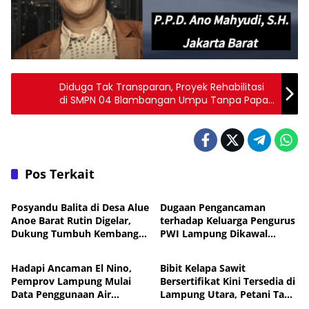
Diduga Tak Transparan, Proyek Rehabilitasi
di SMPN 04 Blambangan Umpu Tanpa Papan
Informasi
Pos Terkait
Daerah
Daerah
Posyandu Balita di Desa Alue
Dugaan Pengancaman
Anoe Barat Rutin Digelar,
terhadap Keluarga Pengurus
Dukung Tumbuh Kembang
PWI Lampung Dikawal
Daerah
Daerah
Anak
Legislator dan Jurnalis
Hadapi Ancaman El Nino,
Bibit Kelapa Sawit
Pemprov Lampung Mulai
Bersertifikat Kini Tersedia di
Data Penggunaan Air
Lampung Utara, Petani Tak
Daerah
Daerah
Perusahaan
Perlu Lagi Beli ke Luar