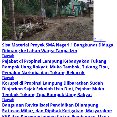
Daerah
Sisa Material Proyek SMA Negeri 1 Bangkunat Diduga
Dibuang ke Lahan Warga Tanpa Izin
Daerah
Pejabat di Propinsi Lampung Kebanyakan Tukang
Rampok Uang Rakyat, Muka Tembok, Tukang Tipu,
Pemakai Narkoba dan Tukang Bekacuk
Daerah
Korupsi di Propinsi Lampung Diibaratkan Sudah
Diajarkan Sejak Sekolah Usia Dini, Pejabat Muka
Tembok Tukang Tipu Rampok Uang Rakyat
Daerah
Bangunan Revitalisasi Pendidikan Dilampung
Ratusan Miliar, dan Dipihak Ketigakan, Masyarakat:
KPK dan Kejagung Jangan Cukup Pembinaan, Uang