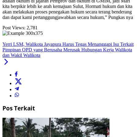
adalah oknum di jajaran Pemprov dan oknum di GMIM, jadi Mari
kita berpikir lebih ke arah kemajuan Sulut, Hormati hukum dan kita
akan melakukan proses penegakan hukum secara terang benderang
dan dapat kami pertanggungjawabkan secara hukum,” Pungkas nya
Post Views:
2,781
Yerri LSM, Walikota Jayapura Harus Tegas Menanggapi Isu Terkait
Pimpinan OPD yang Berusaha Merusak Hubungan Kerja Walikota
dan Wakil Walikota
Pos Terkait