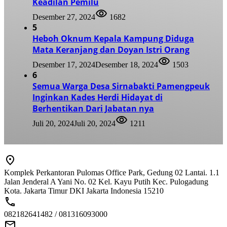
Keadilan Pemilu
Desember 27, 2024
1682
5
Heboh Oknum Kepala Kampung Diduga
Mata Keranjang dan Doyan Istri Orang
Desember 17, 2024
Desember 18, 2024
1503
6
Semua Warga Desa Sirnabakti Pamengpeuk
Inginkan Kades Herdi Hidayat di
Berhentikan Dari Jabatan nya
Juli 20, 2024
Juli 20, 2024
1211
Komplek Perkantoran Pulomas Office Park, Gedung 02 Lantai. 1.1
Jalan Jenderal A Yani No. 02 Kel. Kayu Putih Kec. Pulogadung
Kota. Jakarta Timur DKI Jakarta Indonesia 15210
082182641482 / 081316093000