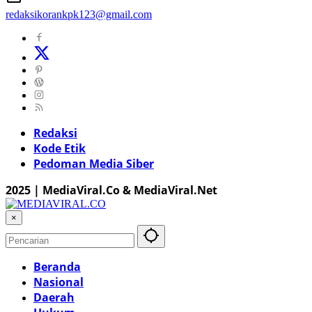
redaksikorankpk123@gmail.com
Redaksi
Kode Etik
Pedoman Media Siber
2025 | MediaViral.Co & MediaViral.Net
×
Beranda
Nasional
Daerah