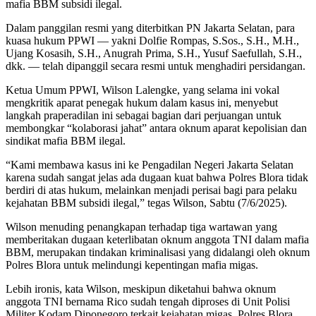
mafia BBM subsidi ilegal.
Dalam panggilan resmi yang diterbitkan PN Jakarta Selatan, para
kuasa hukum PPWI — yakni Dolfie Rompas, S.Sos., S.H., M.H.,
Ujang Kosasih, S.H., Anugrah Prima, S.H., Yusuf Saefullah, S.H.,
dkk. — telah dipanggil secara resmi untuk menghadiri persidangan.
Ketua Umum PPWI, Wilson Lalengke, yang selama ini vokal
mengkritik aparat penegak hukum dalam kasus ini, menyebut
langkah praperadilan ini sebagai bagian dari perjuangan untuk
membongkar “kolaborasi jahat” antara oknum aparat kepolisian dan
sindikat mafia BBM ilegal.
“Kami membawa kasus ini ke Pengadilan Negeri Jakarta Selatan
karena sudah sangat jelas ada dugaan kuat bahwa Polres Blora tidak
berdiri di atas hukum, melainkan menjadi perisai bagi para pelaku
kejahatan BBM subsidi ilegal,” tegas Wilson, Sabtu (7/6/2025).
Wilson menuding penangkapan terhadap tiga wartawan yang
memberitakan dugaan keterlibatan oknum anggota TNI dalam mafia
BBM, merupakan tindakan kriminalisasi yang didalangi oleh oknum
Polres Blora untuk melindungi kepentingan mafia migas.
Lebih ironis, kata Wilson, meskipun diketahui bahwa oknum
anggota TNI bernama Rico sudah tengah diproses di Unit Polisi
Militer Kodam Diponegoro terkait kejahatan migas, Polres Blora