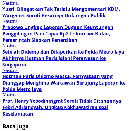
Nasional
Yusril Diingatkan Tak Terlalu Mengomentari KDM,
Warganet Soroti Besarnya Dukungan Publik
Nasional
Prabowo Ungkap Laporan Dugaan Keuntungan
Penggilingan Padi Capai Rp2 Triliun per Bulan,
Pemerintah Siapkan Penertiban
Nasional
Setelah Didemo dan Dilaporkan ke Polda Metro Jaya
Akhirnya Hotman Paris Jalani Perawatan ke
Singapura
Nasional
Hotman Paris Didemo Massa, Pernyataan yang
Dianggap Menghina Wartawan Berujung Laporan ke
Polda Metro Jaya
Nasional
Prof. Henry Yosodiningrat Soroti Tidak Ditahannya
Febri Adriansyah, Ungkap Kekhawatiran soal
Keselamatan
Baca Juga