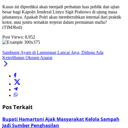
Kasus ini diprediksi akan menjadi perhatian luas publik dan ujian
besar bagi Kapolri Jenderal Listyo Sigit Prabowo di ujung masa
jabatannya. Apakah Polri akan membersihkan internal dari praktik
kotor, atau justru semakin terjerat dalam permainan mafia?
(TIM/Red)
Post Views:
8,952
Sambung Ayam di Lamongan Lancar Jaya, Diduga Ada
Keterlibatan Oknum Aparat
Pos Terkait
Bupati Hamartoni Ajak Masyarakat Kelola Sampah
Jadi Sumber Penghasilan