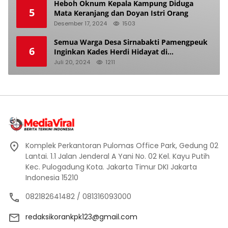
Heboh Oknum Kepala Kampung Diduga
5
Mata Keranjang dan Doyan Istri Orang
Desember 17, 2024
1503
Semua Warga Desa Sirnabakti Pamengpeuk
6
Inginkan Kades Herdi Hidayat di
Berhentikan Dari Jabatan nya
Juli 20, 2024
1211
Komplek Perkantoran Pulomas Office Park, Gedung 02
Lantai. 1.1 Jalan Jenderal A Yani No. 02 Kel. Kayu Putih
Kec. Pulogadung Kota. Jakarta Timur DKI Jakarta
Indonesia 15210
082182641482 / 081316093000
redaksikorankpk123@gmail.com