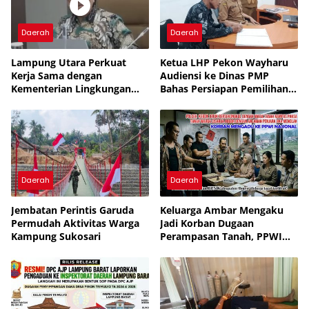
Daerah
Daerah
Lampung Utara Perkuat
Ketua LHP Pekon Wayharu
Kerja Sama dengan
Audiensi ke Dinas PMP
Kementerian Lingkungan
Bahas Persiapan Pemilihan
Hidup untuk Tingkatkan
PAW
Pengelolaan Sampah
Daerah
Daerah
Jembatan Perintis Garuda
Keluarga Ambar Mengaku
Permudah Aktivitas Warga
Jadi Korban Dugaan
Kampung Sukosari
Perampasan Tanah, PPWI
Minta Kasus Diusut Tuntas