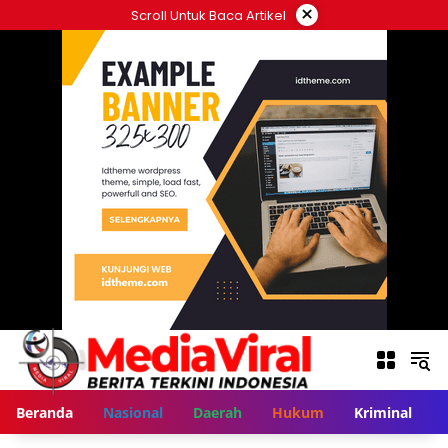
Langsung
×
Scroll Untuk Baca Artikel
ke
konten
Beranda
Nasional
Daerah
Hukum
Kriminal