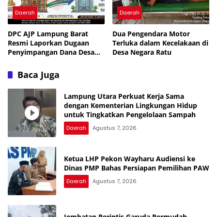
Daerah
Daerah
DPC AJP Lampung Barat
Dua Pengendara Motor
Resmi Laporkan Dugaan
Terluka dalam Kecelakaan di
Penyimpangan Dana Desa
Desa Negara Ratu
Pekon Trimulyo ke
Inspektorat
Baca Juga
Lampung Utara Perkuat Kerja Sama
dengan Kementerian Lingkungan Hidup
untuk Tingkatkan Pengelolaan Sampah
Daerah
Agustus 7, 2026
Ketua LHP Pekon Wayharu Audiensi ke
Dinas PMP Bahas Persiapan Pemilihan PAW
Daerah
Agustus 7, 2026
Jembatan Perintis Garuda Permudah