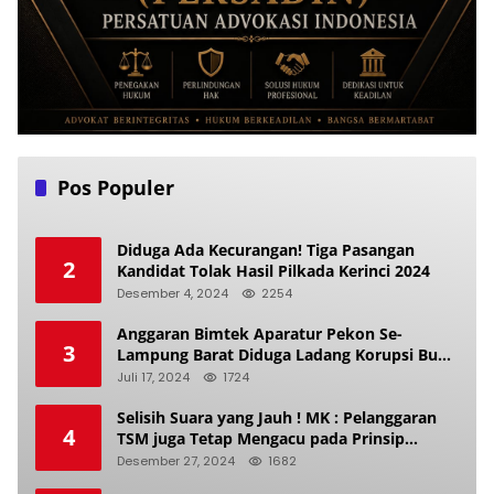
Pos Populer
Diduga Ada Kecurangan! Tiga Pasangan
2
Kandidat Tolak Hasil Pilkada Kerinci 2024
Desember 4, 2024
2254
Anggaran Bimtek Aparatur Pekon Se-
3
Lampung Barat Diduga Ladang Korupsi Buat
Makan Anak Istri
Juli 17, 2024
1724
Selisih Suara yang Jauh ! MK : Pelanggaran
4
TSM juga Tetap Mengacu pada Prinsip
Keadilan Pemilu
Desember 27, 2024
1682