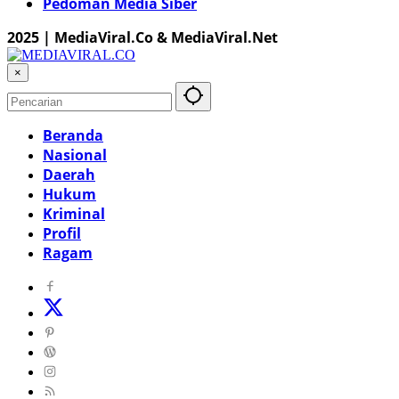
Pedoman Media Siber
2025 | MediaViral.Co & MediaViral.Net
×
Beranda
Nasional
Daerah
Hukum
Kriminal
Profil
Ragam