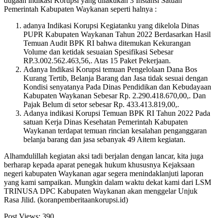
dugaan indikasi Korupsi yang dilakukan 3 Instansi Satuan
Pemerintah Kabupaten Waykanan seperti halnya :
adanya Indikasi Korupsi Kegiatanku yang dikelola Dinas
PUPR Kabupaten Waykanan Tahun 2022 Berdasarkan Hasil
Temuan Audit BPK RI bahwa ditemukan Kekurangan
Volume dan ketidak sesuaian Spesifikasi Sebesar
RP.3.002.562.463,56,. Atas 15 Paket Pekerjaan.
Adanya Indikasi Korupsi temuan Pengelolaan Dana Bos
Kurang Tertib, Belanja Barang dan Jasa tidak sesuai dengan
Kondisi senyatanya Pada Dinas Pendidikan dan Kebudayaan
Kabupaten Waykanan Sebesar Rp. 2.290.418.670,00,. Dan
Pajak Belum di setor sebesar Rp. 433.413.819,00,.
Adanya indikasi Korupsi Temuan BPK RI Tahun 2022 Pada
satuan Kerja Dinas Kesehatan Pemerintah Kabupaten
Waykanan terdapat temuan rincian kesalahan penganggaran
belanja barang dan jasa sebanyak 49 Aitem kegiatan.
Alhamdulillah kegiatan aksi tadi berjalan dengan lancar, kita juga
berharap kepada aparat penegak hukum khususnya Kejaksaan
negeri kabupaten Waykanan agar segera menindaklanjuti laporan
yang kami sampaikan. Mungkin dalam waktu dekat kami dari LSM
TRINUSA DPC Kabupaten Waykanan akan menggelar Unjuk
Rasa Jilid. (koranpemberitaankorupsi.id)
Post Views:
390