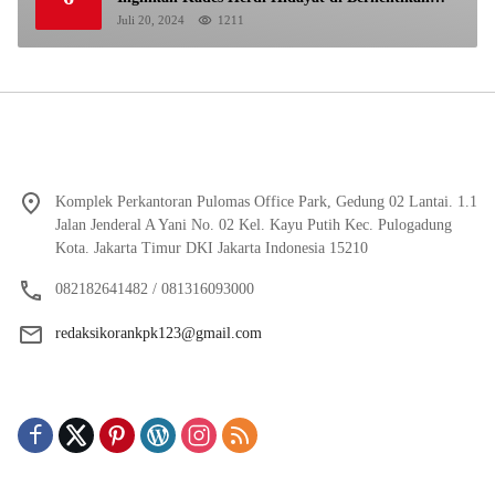
Dari Jabatan nya
Juli 20, 2024
1211
Komplek Perkantoran Pulomas Office Park, Gedung 02 Lantai. 1.1
Jalan Jenderal A Yani No. 02 Kel. Kayu Putih Kec. Pulogadung
Kota. Jakarta Timur DKI Jakarta Indonesia 15210
082182641482 / 081316093000
redaksikorankpk123@gmail.com