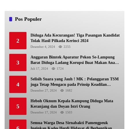
Pos Populer
Diduga Ada Kecurangan! Tiga Pasangan Kandidat
2
Tolak Hasil Pilkada Kerinci 2024
Desember 4, 2024
2255
Anggaran Bimtek Aparatur Pekon Se-Lampung
3
Barat Diduga Ladang Korupsi Buat Makan Anak
Istri
Juli 17, 2024
1724
Selisih Suara yang Jauh ! MK : Pelanggaran TSM
4
juga Tetap Mengacu pada Prinsip Keadilan
Pemilu
Desember 27, 2024
1682
Heboh Oknum Kepala Kampung Diduga Mata
5
Keranjang dan Doyan Istri Orang
Desember 17, 2024
1503
Semua Warga Desa Sirnabakti Pamengpeuk
6
Inginkan Kades Herdi Hidayat di Berhentikan