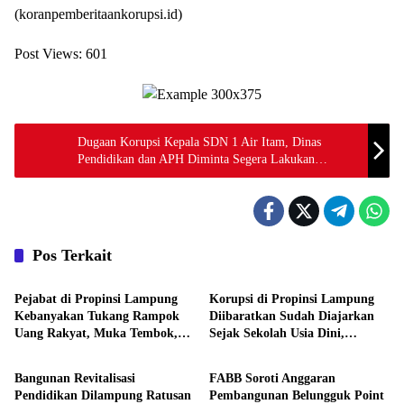
(koranpemberitaankorupsi.id)
Post Views:
601
Dugaan Korupsi Kepala SDN 1 Air Itam, Dinas
Pendidikan dan APH Diminta Segera Lakukan
Pemeriksaan
Pos Terkait
Daerah
Daerah
Pejabat di Propinsi Lampung
Korupsi di Propinsi Lampung
Kebanyakan Tukang Rampok
Diibaratkan Sudah Diajarkan
Uang Rakyat, Muka Tembok,
Sejak Sekolah Usia Dini,
Daerah
Daerah
Tukang Tipu, Pemakai Narkoba
Pejabat Muka Tembok Tukang
dan Tukang Bekacuk
Tipu Rampok Uang Rakyat
Bangunan Revitalisasi
FABB Soroti Anggaran
Pendidikan Dilampung Ratusan
Pembangunan Belungguk Point