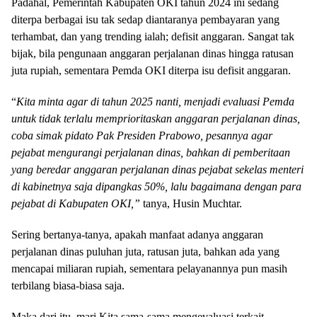
Padahal, Pemerintah Kabupaten OKI tahun 2024 ini sedang
diterpa berbagai isu tak sedap diantaranya pembayaran yang
terhambat, dan yang trending ialah; defisit anggaran. Sangat tak
bijak, bila pengunaan anggaran perjalanan dinas hingga ratusan
juta rupiah, sementara Pemda OKI diterpa isu defisit anggaran.
“
Kita minta agar di tahun 2025 nanti, menjadi evaluasi Pemda
untuk tidak terlalu memprioritaskan anggaran perjalanan dinas,
coba simak pidato Pak Presiden Prabowo, pesannya agar
pejabat mengurangi perjalanan dinas, bahkan di pemberitaan
yang beredar anggaran perjalanan dinas pejabat sekelas menteri
di kabinetnya saja dipangkas 50%, lalu bagaimana dengan para
pejabat di Kabupaten OKI,”
tanya, Husin Muchtar.
Sering bertanya-tanya, apakah manfaat adanya anggaran
perjalanan dinas puluhan juta, ratusan juta, bahkan ada yang
mencapai miliaran rupiah, sementara pelayanannya pun masih
terbilang biasa-biasa saja.
Maka dari itu, mari Kita sama-sama mengevaluasi terkait