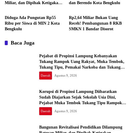
Miliar, dan Dipihak Ketigakan,
dan Berendo Kota Bengkulu
Daerah
Daerah
Masyarakat: KPK dan
Kejagung Jangan Cukup
Diduga Ada Pungutan Rp55
Rp2,64 Miliar Bukan Uang
Pembinaan, Uang Rakyat
Ribu per Siswa di MIN 2 Kota
Receh! Pembangunan 8 RKB
Bukan Warisan Nenek Moyang
Bengkulu
SMKN 1 Bandar Disorot
Baca Juga
Pejabat di Propinsi Lampung Kebanyakan
Tukang Rampok Uang Rakyat, Muka Tembok,
Tukang Tipu, Pemakai Narkoba dan Tukang
Bekacuk
Daerah
Agustus 9, 2026
Korupsi di Propinsi Lampung Diibaratkan
Sudah Diajarkan Sejak Sekolah Usia Dini,
Pejabat Muka Tembok Tukang Tipu Rampok
Uang Rakyat
Daerah
Agustus 9, 2026
Bangunan Revitalisasi Pendidikan Dilampung
Ratusan Miliar, dan Dipihak Ketigakan,