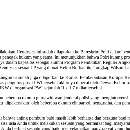
lakukan Hendry cs ini sudah dilaporkan ke Bareskrim Polri dalam bent
aga penegak hukum yang sama. Ini menunjukkan bahwa Polri kurang pr
saya dalam kapasitas sebagai alumni Program Pendidikan Reguler Angk
endry cs sesuai LP yang dibuat Helmi Burhan itu,” ungkap Wilson Lal
ngun cs sudah juga dilaporkan ke Komisi Pemberantasan Korupsi Rep
kas pengurus pusat PWI tersebut akhirnya dipecat oleh Dewan Kehorma
 di organisasi PWI sejumlah Rp. 1,7 miliar tersebut.
n beberapa oknum purnawirawan jenderal polisi yang mengintervensi 
tu ‘dipekerjakan’ oleh beberapa oknum elit parpol, pengusaha, dan pe
adar bahwa anjing pemburu babi masih lebih berharga dan berguna bagi 
ah sisa usia Anda untuk melakukan sesuatu yang bermafaat bagi masyara
n Anda berbuat sesuatu yang baik, menyelamatkan uang rakyat yang dig