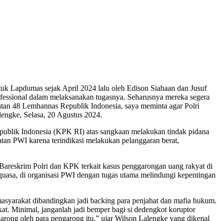
uk Lapdumas sejak April 2024 lalu oleh Edison Siahaan dan Jusuf
ofessional dalam melaksanakan tugasnya. Seharusnya mereka segera
atan 48 Lemhannas Republik Indonesia, saya meminta agar Polri
engke, Selasa, 20 Agustus 2024.
ublik Indonesia (KPK RI) atas sangkaan melakukan tindak pidana
tan PWI karena terindikasi melakukan pelanggaran berat,
Bareskrim Polri dan KPK terkait kasus penggarongan uang rakyat di
nguasa, di organisasi PWI dengan tugas utama melindungi kepentingan
masyarakat dibandingkan jadi backing para penjahat dan mafia hukum.
kat. Minimal, janganlah jadi bemper bagi si dedengkot koruptor
arong oleh para pengarong itu,” ujar Wilson Lalengke yang dikenal