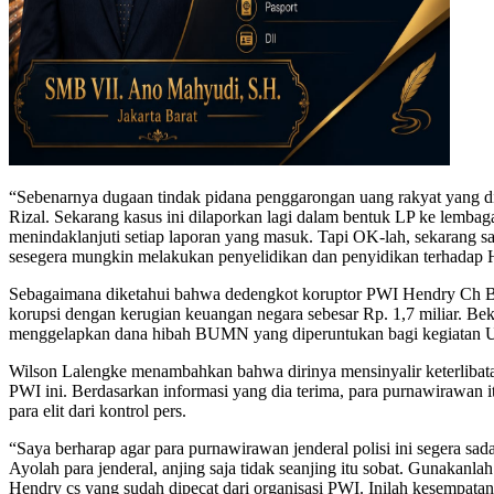
“Sebenarnya dugaan tindak pidana penggarongan uang rakyat yang di
Rizal. Sekarang kasus ini dilaporkan lagi dalam bentuk LP ke lemb
menindaklanjuti setiap laporan yang masuk. Tapi OK-lah, sekarang 
sesegera mungkin melakukan penyelidikan dan penyidikan terhadap H
Sebagaimana diketahui bahwa dedengkot koruptor PWI Hendry Ch Ba
korupsi dengan kerugian keuangan negara sebesar Rp. 1,7 miliar. Be
menggelapkan dana hibah BUMN yang diperuntukan bagi kegiatan UKW
Wilson Lalengke menambahkan bahwa dirinya mensinyalir keterlibata
PWI ini. Berdasarkan informasi yang dia terima, para purnawirawan i
para elit dari kontrol pers.
“Saya berharap agar para purnawirawan jenderal polisi ini segera s
Ayolah para jenderal, anjing saja tidak seanjing itu sobat. Gunakanl
Hendry cs yang sudah dipecat dari organisasi PWI. Inilah kesempata